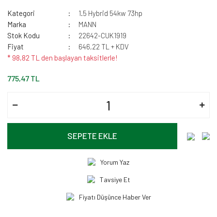
Kategori
1.5 Hybrid 54kw 73hp
Marka
MANN
Stok Kodu
22642-CUK1919
Fiyat
646,22 TL + KDV
* 98,82 TL den başlayan taksitlerle!
775,47 TL
SEPETE EKLE
Yorum Yaz
Tavsiye Et
Fiyatı Düşünce Haber Ver