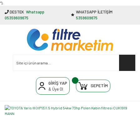
"');
DESTEK
Whatsapp
WHATSAPP İLETİŞİM
05359609675
5359609675
GİRİŞ YAP
SEPETİM
& Üye Ol