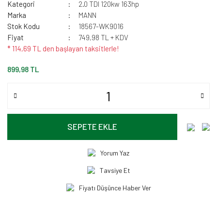
Kategori
2.0 TDI 120kw 163hp
Marka
MANN
Stok Kodu
18567-WK9016
Fiyat
749,98 TL + KDV
* 114,69 TL den başlayan taksitlerle!
899,98 TL
SEPETE EKLE
Yorum Yaz
Tavsiye Et
Fiyatı Düşünce Haber Ver