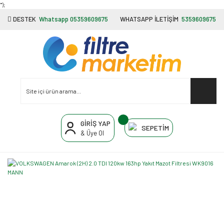
"');
DESTEK
Whatsapp 05359609675
WHATSAPP İLETİŞİM
5359609675
GİRİŞ YAP
SEPETİM
& Üye Ol