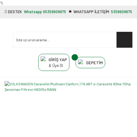
"');
DESTEK
Whatsapp 05359609675
WHATSAPP İLETİŞİM
5359609675
GİRİŞ YAP
SEPETİM
& Üye Ol