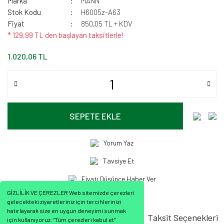
Marka
MANN
Stok Kodu
H6005z-A63
Fiyat
850,05 TL + KDV
* 129,99 TL den başlayan taksitlerle!
1.020,06 TL
SEPETE EKLE
Yorum Yaz
Tavsiye Et
Fiyatı Düşünce Haber Ver
GİZLİLİK VE ÇEREZLER Web sitemizde çerezleri
gelecekteki ziyaretleriniz için tercihlerinizi
hatırlayarak size en uygun deneyimi sunmak
Ürün Bilgisi
Ürün Yorumları
Taksit Seçenekleri
için kullanıyoruz. “Tüm çerezleri kabul et”