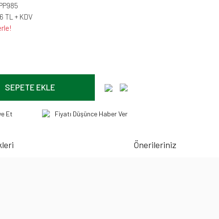
PP985
46 TL + KDV
rle!
SEPETE EKLE
ye Et
Fiyatı Düşünce Haber Ver
leri
Önerileriniz