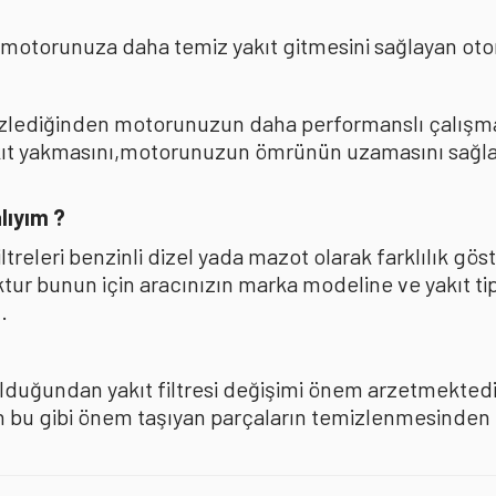
 motorunuza daha temiz yakıt gitmesini sağlayan oto
mizlediğinden motorunuzun daha performanslı çalışması
akıt yakmasını,motorunuzun ömrünün uzamasını sağla
lıyım ?
iltreleri benzinli dizel yada mazot olarak farklılık 
oktur bunun için aracınızın marka modeline ve yakıt ti
.
olduğundan yakıt filtresi değişimi önem arzetmektedir
u gibi önem taşıyan parçaların temizlenmesinden ise