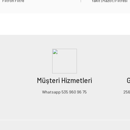
Filtron Filtre
:
Yakıt (Mazot) Filtresi
Bu ürünün fiyat bilgisi, resim, ürün açıklamalarında ve diğer konularda yeters
Görüş ve önerileriniz için teşekkür ederiz.
Ürün resmi kalitesiz, bozuk veya görüntülenemiyor.
Ürün açıklamasında eksik bilgiler bulunuyor.
Ürün bilgilerinde hatalar bulunuyor.
Ürün fiyatı diğer sitelerden daha pahalı.
Müşteri Hizmetleri
G
Bu ürüne benzer farklı alternatifler olmalı.
Whatsapp 535 960 96 75
256B