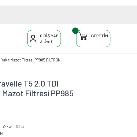
GİRİŞ YAP
SEPETİM
& Üye Ol
Yakıt Mazot Filtresi PP985 FİLTRON
elle T5 2.0 TDI
 Mazot Filtresi PP985
I 132kw 180hp
ON