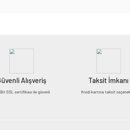
iz gördüğünüz noktaları öneri formunu kullanarak tarafımıza iletebilirsiniz.
Bu ürüne ilk yorumu siz yapın!
Yorum Yaz
üvenli Alışveriş
Taksit İmkanı
it SSL sertifikası ile güvenli
Kredi kartına taksit seçenek
Gönder