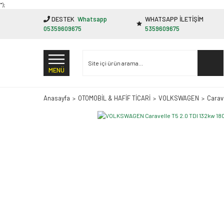
"');
DESTEK
Whatsapp
WHATSAPP İLETİŞİM
05359609675
5359609675
MENÜ
Anasayfa
OTOMOBİL & HAFİF TİCARİ
VOLKSWAGEN
Carav