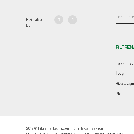
Bizi Takip
Edin
FİLTREM
Hakkımızd
İletişim
Bize Ulaşın
Blog
2019 © Filtremarketim.com. Tüm Hakları Saklıdır.
Kredi kartı bilgileriniz 256bit SSL sertifikası ile korunmaktadır.