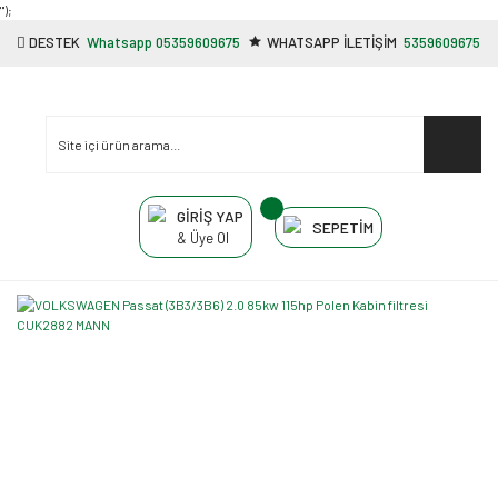
"');
DESTEK
Whatsapp 05359609675
WHATSAPP İLETİŞİM
5359609675
GİRİŞ YAP
SEPETİM
& Üye Ol