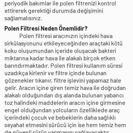
periyodik bakımlar ile polen filtrenizi kontrol
ettirerek gerektiği durumda değişimini
sağlamalısınız.
Polen Filtresi Neden Önemlidir?
Polen filtresi aracınızın içindeki hava
sirkülasyonunu etkileyeceğinden araçtaki kötü
koku oluşumundan içeride oluşacak bakteri
miktarına kadar hava ile alakalı birçok etken
barındırmaktadır. Polen filtresi kullanım süresi
uzadıkça kirlenir ve filtre içinde bulunan
gözenekler tıkanır, filtre işlevini yapamaz hale
gelir. Aracın içine giren temiz hava ile doğrudan
alakalı olduğundan dış alanda bulunan yabancı
toz halindeki maddelerin aracın içine girmesine
engel olduğundan yolcuların özelliklede araç
içerindeki çocuk ve bebeklerin daha sağlıklı
seyahat etmesini sürücü için ise hem temiz hem
de güvenli sürüş yapmasını sağlayacaktır.