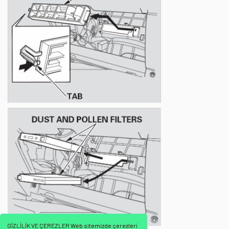
GİZLİLİK VE ÇEREZLER Web sitemizde çerezleri