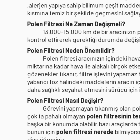
,alerjen yapıya sahip bilimum çeşit madden
kısmına temiz bir şekilde geçmesini sağlaya
Polen Filtresi Ne Zaman Değişmeli?
13.000-15.000 km de bir aracınızın po
kontrol ettirerek gerektiği durumda değişi
Polen Filtresi Neden Önemlidir?
Polen filtresi aracınızın içindeki h
miktarına kadar hava ile alakalı birçok etke
gözenekler tıkanır, filtre işlevini yapamaz
yabancı toz halindeki maddelerin aracın i
daha sağlıklı seyahat etmesini sürücü içi
Polen Filtresi Nasıl Değişir?
Görevini yapmayan tıkanmış olan pole
çok ta pahalı olmayan
polen filtresinin t
başka bir konumda olabilir.bazı araçlarda 
bunun için
polen filtresi nerede
bilmiyors
diye öğreniniz