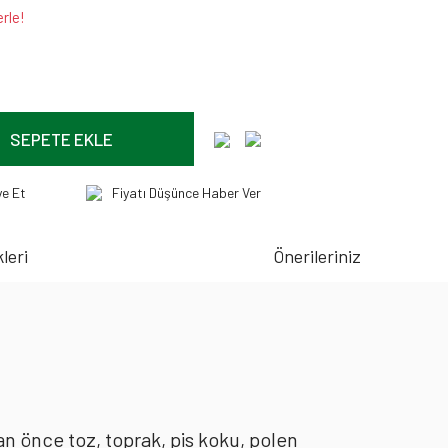
rle!
SEPETE EKLE
ye Et
Fiyatı Düşünce Haber Ver
leri
Önerileriniz
an önce toz, toprak, pis koku, polen