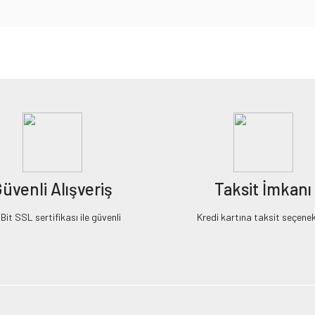
iz gördüğünüz noktaları öneri formunu kullanarak tarafımıza iletebilirsiniz.
Bu ürüne ilk yorumu siz yapın!
Yorum Yaz
üvenli Alışveriş
Taksit İmkanı
it SSL sertifikası ile güvenli
Kredi kartına taksit seçenek
Gönder