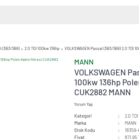
t (3B3/3B6)
2.0 TDI 100kw 136hp
VOLKSWAGEN Passat (3B3/3B6) 2.0 TDI 100
MANN
VOLKSWAGEN Pass
100kw 136hp Polen 
CUK2882 MANN
Yorum Yap
Kategori
2.0 TD
Marka
MANN
Stok Kodu
18359
Fiyat
871,95