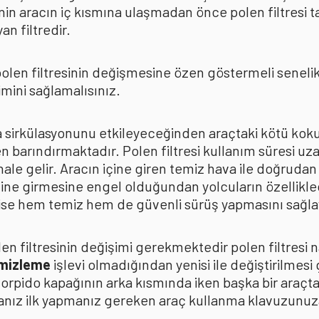
in aracın iç kısmına ulaşmadan önce polen filtresi t
n filtredir.
len filtresinin değişmesine özen göstermeli senelik p
mini sağlamalısınız.
ava sirkülasyonunu etkileyeceğinden araçtaki kötü k
n barındırmaktadır. Polen filtresi kullanım süresi uza
 hale gelir. Aracın içine giren temiz hava ile doğrud
çine girmesine engel olduğundan yolcuların özellikle
n ise hem temiz hem de güvenli sürüş yapmasını sağla
n filtresinin değişimi gerekmektedir polen filtresi n
emizleme
işlevi olmadığından yenisi ile değiştirilmesi
torpido kapağının arka kısmında iken başka bir araçt
anız ilk yapmanız gereken araç kullanma klavuzunu