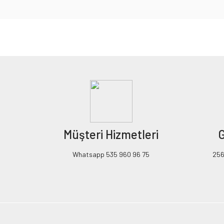
Bu ürünün fiyat bilgisi, resim, ürün açıklamalarında ve diğer konularda yeters
Görüş ve önerileriniz için teşekkür ederiz.
Ürün resmi kalitesiz, bozuk veya görüntülenemiyor.
Ürün açıklamasında eksik bilgiler bulunuyor.
Ürün bilgilerinde hatalar bulunuyor.
Ürün fiyatı diğer sitelerden daha pahalı.
Müşteri Hizmetleri
G
Bu ürüne benzer farklı alternatifler olmalı.
Whatsapp 535 960 96 75
256B