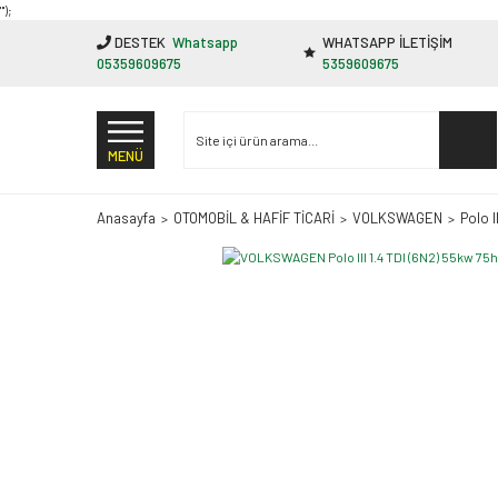
"');
DESTEK
Whatsapp
WHATSAPP İLETİŞİM
05359609675
5359609675
MENÜ
Anasayfa
OTOMOBİL & HAFİF TİCARİ
VOLKSWAGEN
Polo II