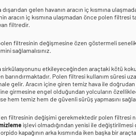
rda dışarıdan gelen havanın aracın iç kısmına ulaşmad
in aracın iç kısmına ulaşmadan önce polen filtresi t
n filtredir.
len filtresinin değişmesine özen göstermeli senelik p
mini sağlamalısınız.
ava sirkülasyonunu etkileyeceğinden araçtaki kötü k
n barındırmaktadır. Polen filtresi kullanım süresi uza
 hale gelir. Aracın içine giren temiz hava ile doğrud
çine girmesine engel olduğundan yolcuların özellikle
n ise hem temiz hem de güvenli sürüş yapmasını sağla
n filtresinin değişimi gerekmektedir polen filtresi n
emizleme
işlevi olmadığından yenisi ile değiştirilmesi
torpido kapağının arka kısmında iken başka bir araçt