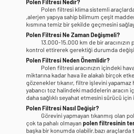
Polen Filtresi Nedir?
Polen filtresi klima sistemli araçla
,alerjen yapıya sahip bilimum çeşit madden
kısmına temiz bir şekilde geçmesini sağlaya
Polen Filtresi Ne Zaman Değişmeli?
13.000-15.000 km de bir aracınızın po
kontrol ettirerek gerektiği durumda değişi
Polen Filtresi Neden Önemlidir?
Polen filtresi aracınızın içindeki h
miktarına kadar hava ile alakalı birçok etke
gözenekler tıkanır, filtre işlevini yapamaz
yabancı toz halindeki maddelerin aracın i
daha sağlıklı seyahat etmesini sürücü içi
Polen Filtresi Nasıl Değişir?
Görevini yapmayan tıkanmış olan pole
çok ta pahalı olmayan
polen filtresinin t
başka bir konumda olabilir.bazı araçlarda 