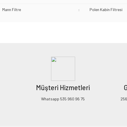
Mann Filtre
:
Polen Kabin Filtresi
Bu ürünün fiyat bilgisi, resim, ürün açıklamalarında ve diğer konularda yeters
Görüş ve önerileriniz için teşekkür ederiz.
Ürün resmi kalitesiz, bozuk veya görüntülenemiyor.
Ürün açıklamasında eksik bilgiler bulunuyor.
Ürün bilgilerinde hatalar bulunuyor.
Ürün fiyatı diğer sitelerden daha pahalı.
Müşteri Hizmetleri
G
Bu ürüne benzer farklı alternatifler olmalı.
Whatsapp 535 960 96 75
256B