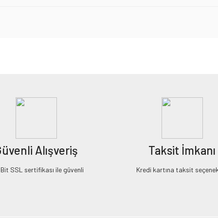
iz gördüğünüz noktaları öneri formunu kullanarak tarafımıza iletebilirsiniz.
Bu ürüne ilk yorumu siz yapın!
Yorum Yaz
üvenli Alışveriş
Taksit İmkanı
it SSL sertifikası ile güvenli
Kredi kartına taksit seçenek