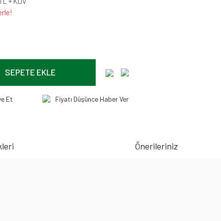
 TL + KDV
rle!
SEPETE EKLE
ye Et
Fiyatı Düşünce Haber Ver
leri
Önerileriniz