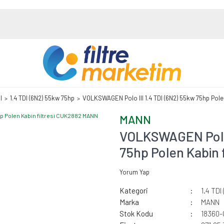
I
1.4 TDI (6N2) 55kw 75hp
VOLKSWAGEN Polo III 1.4 TDI (6N2) 55kw 75hp Pol
MANN
VOLKSWAGEN Polo 
75hp Polen Kabin 
Yorum Yap
Kategori
1.4 TDI
Marka
MANN
Stok Kodu
18360