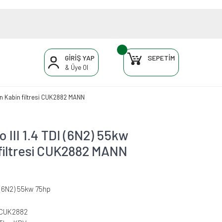
GİRİŞ YAP
SEPETİM
& Üye Ol
en Kabin filtresi CUK2882 MANN
III 1.4 TDI (6N2) 55kw
filtresi CUK2882 MANN
 (6N2) 55kw 75hp
-CUK2882