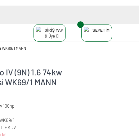
GİRİŞ YAP
SEPETİM
& Üye Ol
esi WK69/1 MANN
IV (9N) 1.6 74kw
esi WK69/1 MANN
kw 100hp
WK69/1
TL + KDV
rle!