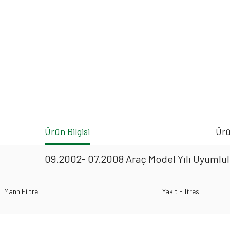
Ürün Bilgisi
Ürü
09.2002- 07.2008 Araç Model Yılı Uyumlulu
Mann Filtre
:
Yakıt Filtresi
Bu ürünün fiyat bilgisi, resim, ürün açıklamalarında ve diğer konularda yeters