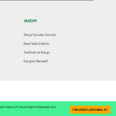
YARDIM
Sıkça Sorulan Sorular
Nasıl İade Ederim
Teslimat ve Kargo
Kargom Nerede?
leri kabul et” seçeneğine tıklayarak, tüm
Whatsapp İletişim Hattı
TÜM ÇEREZLERİ KABUL ET