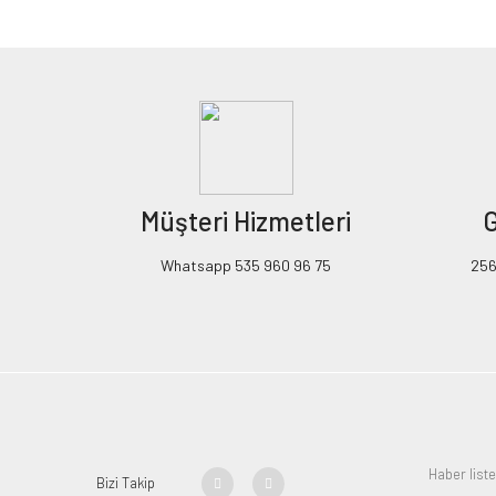
Görüş ve önerileriniz için teşekkür ederiz.
Ürün resmi kalitesiz, bozuk veya görüntülenemiyor.
Ürün açıklamasında eksik bilgiler bulunuyor.
Ürün bilgilerinde hatalar bulunuyor.
Ürün fiyatı diğer sitelerden daha pahalı.
Müşteri Hizmetleri
G
Bu ürüne benzer farklı alternatifler olmalı.
Whatsapp 535 960 96 75
256B
Bizi Takip