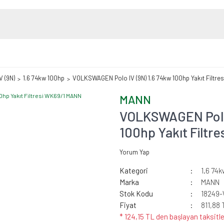
V (9N)
1.6 74kw 100hp
VOLKSWAGEN Polo IV (9N) 1.6 74kw 100hp Yakıt Filtr
MANN
VOLKSWAGEN Polo 
100hp Yakıt Filtr
Yorum Yap
Kategori
1.6 74
Marka
MANN
Stok Kodu
18249-
Fiyat
811,88 
* 124,15 TL den başlayan taksitle