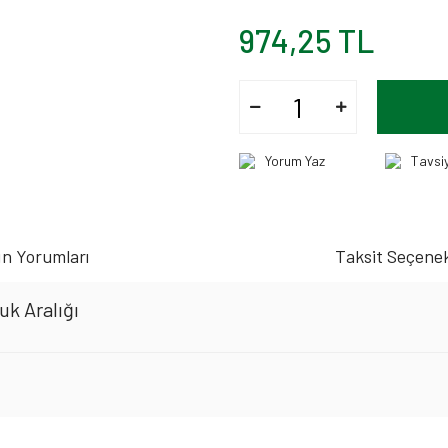
974,25 TL
Yorum Yaz
Tavsi
n Yorumları
Taksit Seçenek
k Aralığı
iz gördüğünüz noktaları öneri formunu kullanarak tarafımıza iletebilirsiniz.