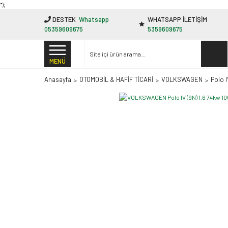
"');
DESTEK
Whatsapp
WHATSAPP İLETİŞİM
05359609675
5359609675
MENÜ
Anasayfa
OTOMOBİL & HAFİF TİCARİ
VOLKSWAGEN
Polo I