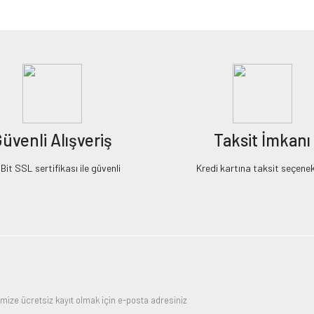
Bu ürüne ilk yorumu siz yapın!
Yorum Yaz
üvenli Alışveriş
Taksit İmkanı
it SSL sertifikası ile güvenli
Kredi kartına taksit seçenek
Gönder