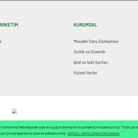
ARKETİM
KURUMSAL
a
Mesafeli Satış Sözleşmesi
Gizlilik ve Güvenlik
İptal ve İade Şartları
Kişisel Veriler
cihlerinizi hatırlayarak size en uygun deneyimi sunmak için kullanıyoruz. “Tüm çerez
çin Çerez Ayarlarını ziyaret edebilirsiniz.
KİŞİSEL VERİLERİN KORUNMASI
ile
ideasoft
e-