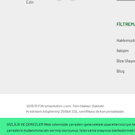
Edin
FİLTREM
Hakkımızd
İletişim
Bize Ulaşın
Blog
2019 © Filtremarketim.com. Tüm Hakları Saklıdır.
Kredi kartı bilgileriniz 256bit SSL sertifikası ile korunmaktadır.
GİZLİLİK VE ÇEREZLER Web sitemizde çerezleri gelecekteki ziyaretleriniz için ter
çerezlerin kullanımına izin vermiş olursunuz. İsterseniz onayınızı özelleştirmek i