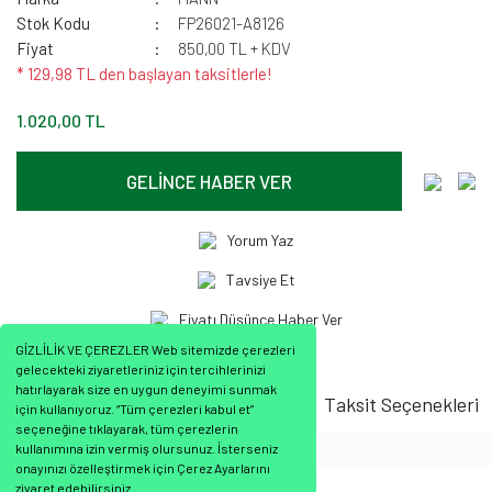
Stok Kodu
FP26021-A8126
Fiyat
850,00 TL + KDV
* 129,98 TL den başlayan taksitlerle!
1.020,00 TL
GELİNCE HABER VER
Yorum Yaz
Tavsiye Et
Fiyatı Düşünce Haber Ver
GİZLİLİK VE ÇEREZLER Web sitemizde çerezleri
gelecekteki ziyaretleriniz için tercihlerinizi
hatırlayarak size en uygun deneyimi sunmak
Ürün Bilgisi
Ürün Yorumları
Taksit Seçenekleri
için kullanıyoruz. “Tüm çerezleri kabul et”
seçeneğine tıklayarak, tüm çerezlerin
kullanımına izin vermiş olursunuz. İsterseniz
onayınızı özelleştirmek için Çerez Ayarlarını
ziyaret edebilirsiniz.