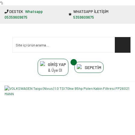
"');
DESTEK
Whatsapp
WHATSAPP İLETİŞİM
05359609675
5359609675
GİRİŞ YAP
SEPETİM
& Üye Ol