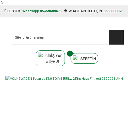
"');
DESTEK
Whatsapp 05359609675
WHATSAPP İLETİŞİM
5359609675
GİRİŞ YAP
SEPETİM
& Üye Ol