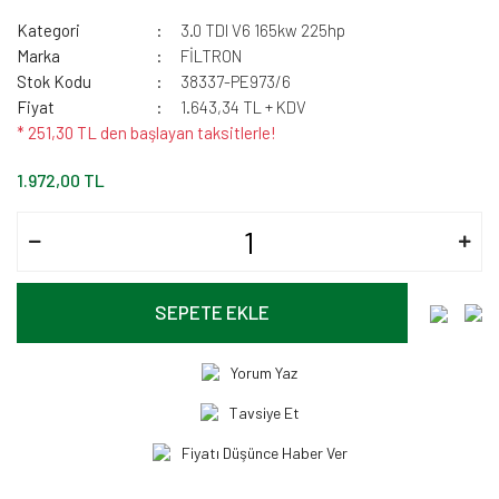
Kategori
3.0 TDI V6 165kw 225hp
Marka
FİLTRON
Stok Kodu
38337-PE973/6
Fiyat
1.643,34 TL + KDV
* 251,30 TL den başlayan taksitlerle!
1.972,00 TL
SEPETE EKLE
Yorum Yaz
Tavsiye Et
Fiyatı Düşünce Haber Ver