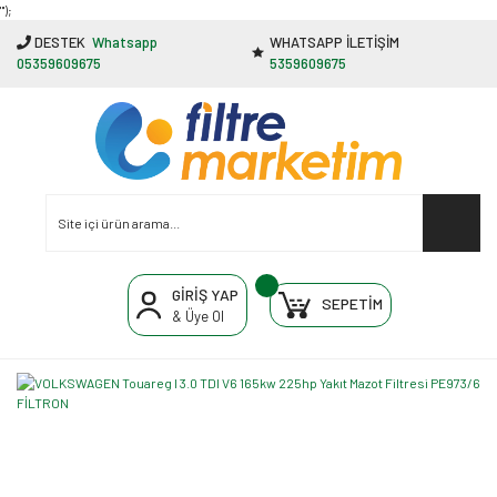
"');
DESTEK
Whatsapp
WHATSAPP İLETİŞİM
05359609675
5359609675
GİRİŞ YAP
SEPETİM
& Üye Ol