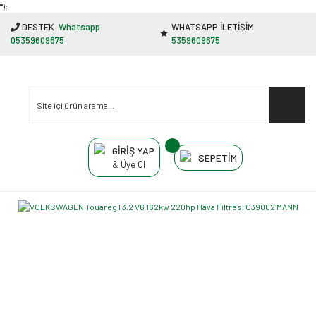
"');
DESTEK
Whatsapp
WHATSAPP İLETİŞİM
05359609675
5359609675
GİRİŞ YAP
SEPETİM
& Üye Ol