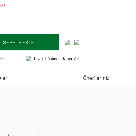
le!
SEPETE EKLE
ye Et
Fiyatı Düşünce Haber Ver
leri
Önerileriniz