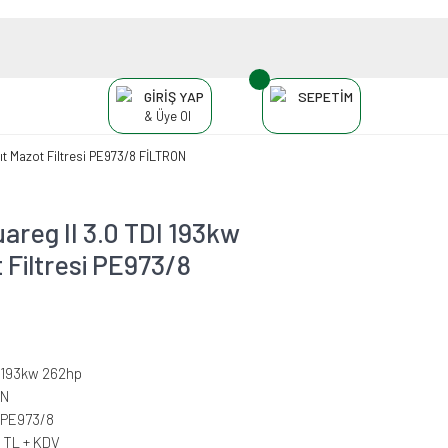
GİRİŞ YAP
SEPETİM
& Üye Ol
t Mazot Filtresi PE973/8 FİLTRON
eg II 3.0 TDI 193kw
 Filtresi PE973/8
I 193kw 262hp
ON
-PE973/8
6 TL + KDV