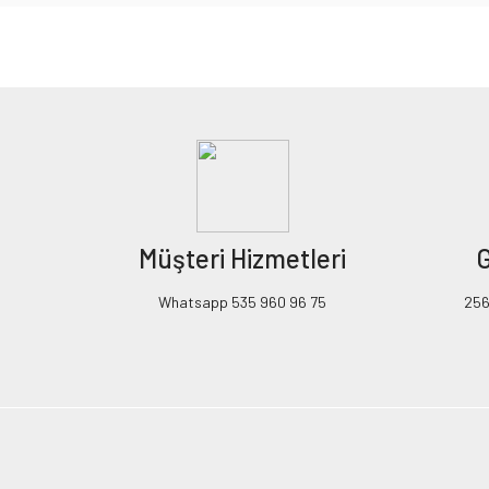
Bu ürünün fiyat bilgisi, resim, ürün açıklamalarında ve diğer konularda yeters
Görüş ve önerileriniz için teşekkür ederiz.
Ürün resmi kalitesiz, bozuk veya görüntülenemiyor.
Ürün açıklamasında eksik bilgiler bulunuyor.
Ürün bilgilerinde hatalar bulunuyor.
Ürün fiyatı diğer sitelerden daha pahalı.
Müşteri Hizmetleri
G
Bu ürüne benzer farklı alternatifler olmalı.
Whatsapp 535 960 96 75
256B