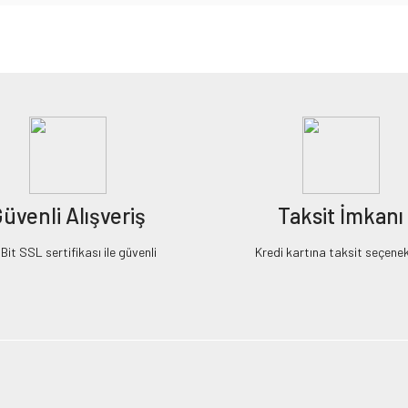
iz gördüğünüz noktaları öneri formunu kullanarak tarafımıza iletebilirsiniz.
Bu ürüne ilk yorumu siz yapın!
Yorum Yaz
üvenli Alışveriş
Taksit İmkanı
it SSL sertifikası ile güvenli
Kredi kartına taksit seçenek
Gönder