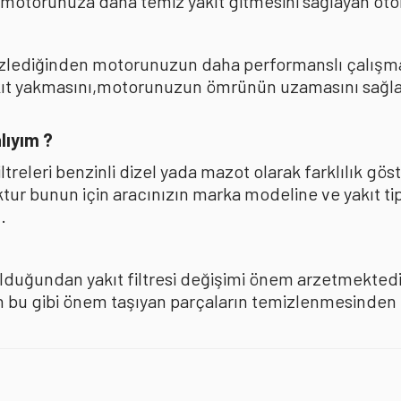
 motorunuza daha temiz yakıt gitmesini sağlayan oto
mizlediğinden motorunuzun daha performanslı çalışması
akıt yakmasını,motorunuzun ömrünün uzamasını sağla
lıyım ?
iltreleri benzinli dizel yada mazot olarak farklılık 
oktur bunun için aracınızın marka modeline ve yakıt ti
.
olduğundan yakıt filtresi değişimi önem arzetmektedir
u gibi önem taşıyan parçaların temizlenmesinden ise