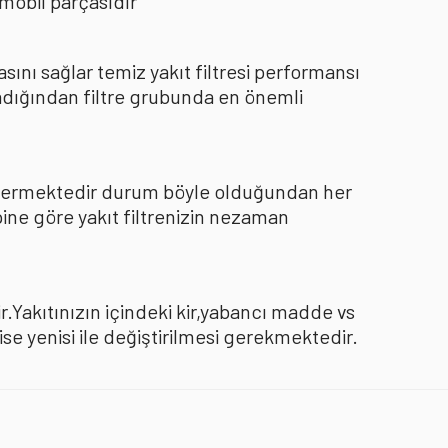
mobil parçasıdır
nı sağlar temiz yakıt filtresi performansı
dığından filtre grubunda en önemli
göstermektedir durum böyle olduğundan her
pine göre yakıt filtrenizin nezaman
.Yakıtınızın içindeki kir,yabancı madde vs
 yenisi ile değiştirilmesi gerekmektedir.