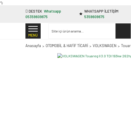
"');
DESTEK
Whatsapp
WHATSAPP İLETİŞİM
05359609675
5359609675
MENÜ
Anasayfa
OTOMOBİL & HAFİF TİCARİ
VOLKSWAGEN
Touare