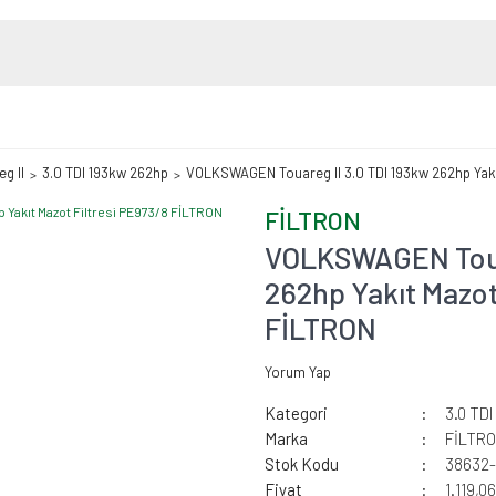
g II
3.0 TDI 193kw 262hp
VOLKSWAGEN Touareg II 3.0 TDI 193kw 262hp Yakı
FİLTRON
VOLKSWAGEN Touar
262hp Yakıt Mazot
FİLTRON
Yorum Yap
Kategori
3.0 TD
Marka
FİLTR
Stok Kodu
38632
Fiyat
1.119,0