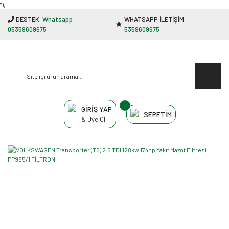
"');
DESTEK
Whatsapp
WHATSAPP İLETİŞİM
05359609675
5359609675
GİRİŞ YAP
SEPETİM
& Üye Ol