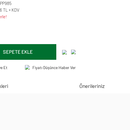
-PP985
46 TL + KDV
rle!
SEPETE EKLE
ye Et
Fiyatı Düşünce Haber Ver
leri
Önerileriniz