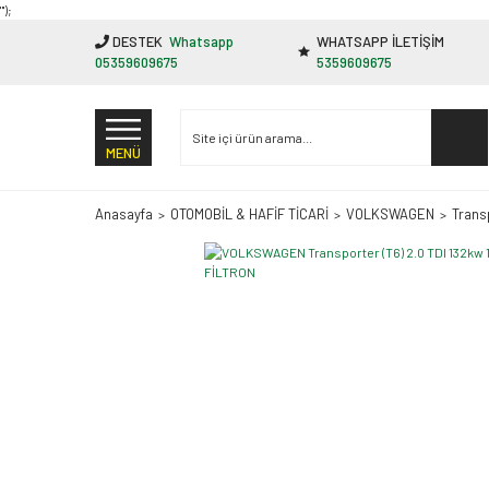
"');
DESTEK
Whatsapp
WHATSAPP İLETİŞİM
05359609675
5359609675
MENÜ
Anasayfa
OTOMOBİL & HAFİF TİCARİ
VOLKSWAGEN
Trans