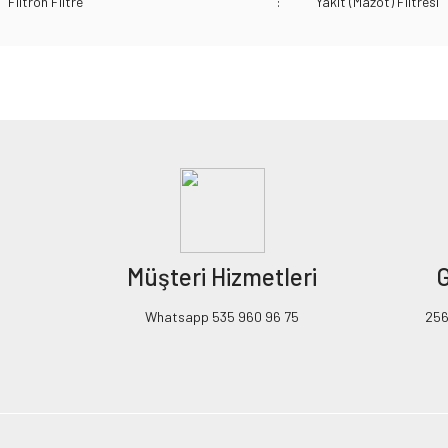
Filtron Filtre
:
Yakıt (Mazot) Filtresi
Bu ürünün fiyat bilgisi, resim, ürün açıklamalarında ve diğer konularda yeters
Görüş ve önerileriniz için teşekkür ederiz.
Ürün resmi kalitesiz, bozuk veya görüntülenemiyor.
Ürün açıklamasında eksik bilgiler bulunuyor.
Ürün bilgilerinde hatalar bulunuyor.
Ürün fiyatı diğer sitelerden daha pahalı.
Müşteri Hizmetleri
G
Bu ürüne benzer farklı alternatifler olmalı.
Whatsapp 535 960 96 75
256B