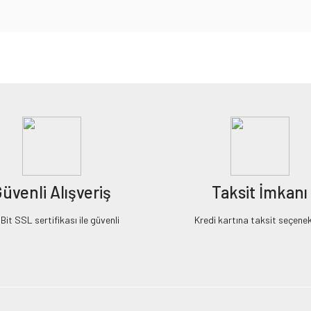
iz gördüğünüz noktaları öneri formunu kullanarak tarafımıza iletebilirsiniz.
Bu ürüne ilk yorumu siz yapın!
Yorum Yaz
üvenli Alışveriş
Taksit İmkanı
it SSL sertifikası ile güvenli
Kredi kartına taksit seçenek
Gönder