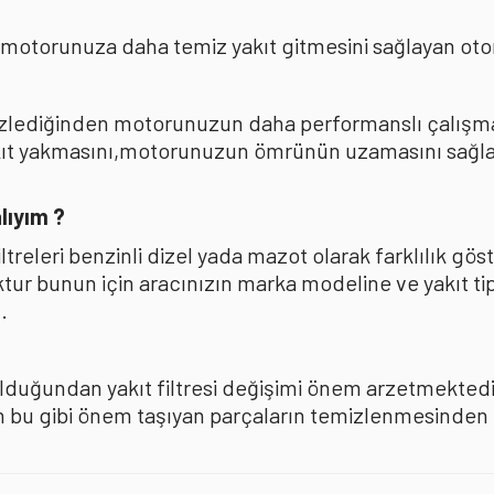
 motorunuza daha temiz yakıt gitmesini sağlayan oto
mizlediğinden motorunuzun daha performanslı çalışması
akıt yakmasını,motorunuzun ömrünün uzamasını sağla
lıyım ?
iltreleri benzinli dizel yada mazot olarak farklılık 
oktur bunun için aracınızın marka modeline ve yakıt ti
.
olduğundan yakıt filtresi değişimi önem arzetmektedir
u gibi önem taşıyan parçaların temizlenmesinden ise