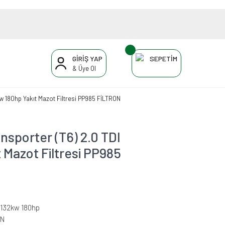
GİRİŞ YAP
SEPETİM
& Üye Ol
 180hp Yakıt Mazot Filtresi PP985 FİLTRON
porter (T6) 2.0 TDI
 Mazot Filtresi PP985
I 132kw 180hp
ON