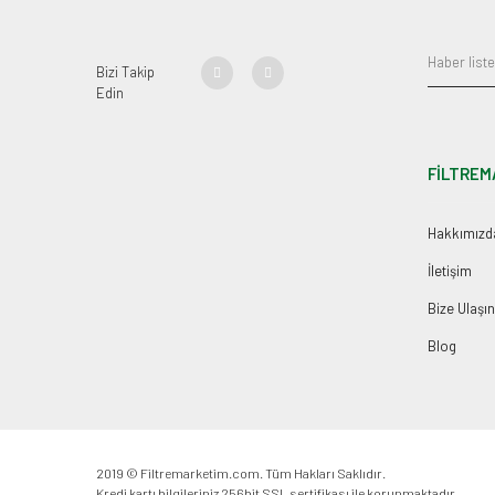
Bizi Takip
Edin
FİLTREM
Hakkımızd
İletişim
Bize Ulaşın
Blog
2019 © Filtremarketim.com. Tüm Hakları Saklıdır.
Kredi kartı bilgileriniz 256bit SSL sertifikası ile korunmaktadır.