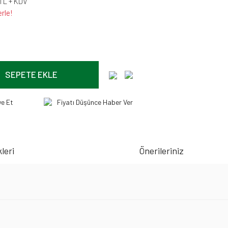
 TL + KDV
rle!
SEPETE EKLE
ye Et
Fiyatı Düşünce Haber Ver
leri
Önerileriniz