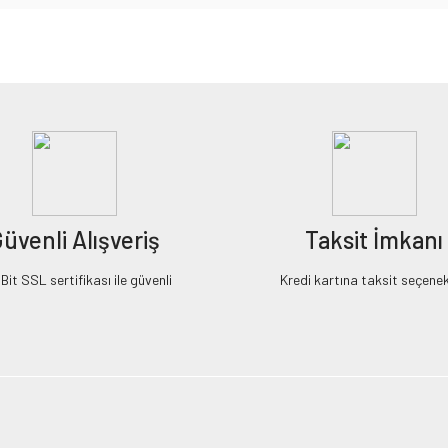
iz gördüğünüz noktaları öneri formunu kullanarak tarafımıza iletebilirsiniz.
Bu ürüne ilk yorumu siz yapın!
Yorum Yaz
üvenli Alışveriş
Taksit İmkanı
it SSL sertifikası ile güvenli
Kredi kartına taksit seçenek
Gönder