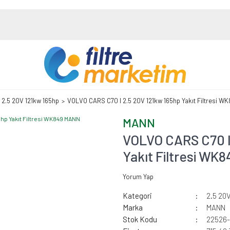
2.5 20V 121kw 165hp
VOLVO CARS C70 I 2.5 20V 121kw 165hp Yakıt Filtresi 
MANN
VOLVO CARS C70 I
Yakıt Filtresi W
Yorum Yap
Kategori
2.5 20
Marka
MANN
Stok Kodu
22526