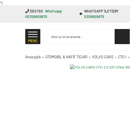
"');
DESTEK
Whatsapp
WHATSAPP İLETİŞİM
05359609675
5359609675
MENÜ
Anasayfa
OTOMOBİL & HAFİF TİCARİ
VOLVO CARS
C70 I