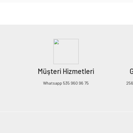
Bu ürünün fiyat bilgisi, resim, ürün açıklamalarında ve diğer konularda yeters
Görüş ve önerileriniz için teşekkür ederiz.
Ürün resmi kalitesiz, bozuk veya görüntülenemiyor.
Ürün açıklamasında eksik bilgiler bulunuyor.
Ürün bilgilerinde hatalar bulunuyor.
Ürün fiyatı diğer sitelerden daha pahalı.
Müşteri Hizmetleri
G
Bu ürüne benzer farklı alternatifler olmalı.
Whatsapp 535 960 96 75
256B