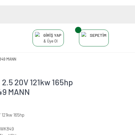
GİRİŞ YAP
SEPETİM
& Üye Ol
WK849 MANN
 2.5 20V 121kw 165hp
K849 MANN
V 121kw 165hp
-WK849