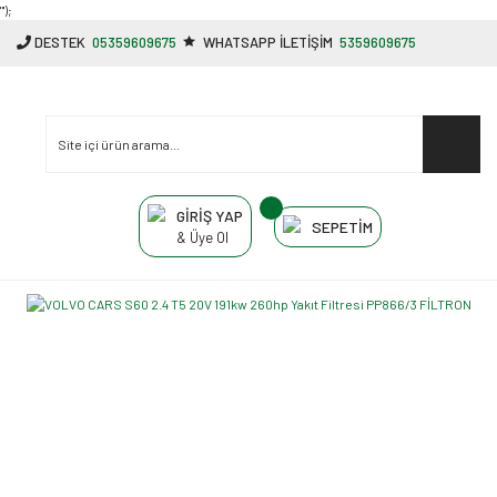
"');
DESTEK
05359609675
WHATSAPP İLETİŞİM
5359609675
GİRİŞ YAP
SEPETİM
& Üye Ol