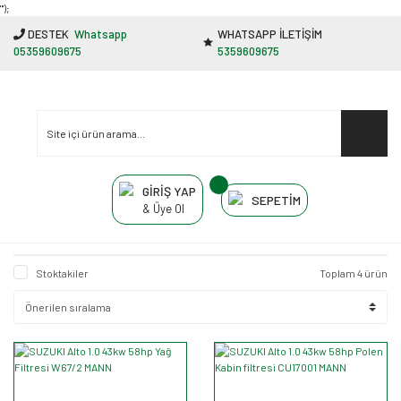
"');
DESTEK
Whatsapp
WHATSAPP İLETİŞİM
05359609675
5359609675
GİRİŞ YAP
SEPETİM
& Üye Ol
Stoktakiler
Toplam 4 ürün