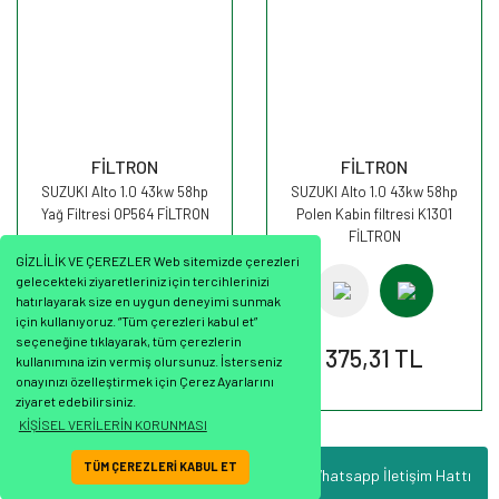
FİLTRON
FİLTRON
SUZUKI Alto 1.0 43kw 58hp
SUZUKI Alto 1.0 43kw 58hp
Yağ Filtresi OP564 FİLTRON
Polen Kabin filtresi K1301
FİLTRON
GİZLİLİK VE ÇEREZLER Web sitemizde çerezleri
gelecekteki ziyaretleriniz için tercihlerinizi
hatırlayarak size en uygun deneyimi sunmak
için kullanıyoruz. “Tüm çerezleri kabul et”
seçeneğine tıklayarak, tüm çerezlerin
227,79 TL
375,31 TL
kullanımına izin vermiş olursunuz. İsterseniz
onayınızı özelleştirmek için Çerez Ayarlarını
ziyaret edebilirsiniz.
KİŞİSEL VERİLERİN KORUNMASI
TÜM ÇEREZLERİ KABUL ET
Whatsapp İletişim Hattı
ile
ideasoft
e-