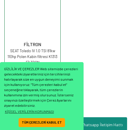
FİLTRON
SEAT Toledo IV 1.0 TSI 81kw
110hp Polen Kabin filtresi K1313
FİLTRON
GİZLİLİK VE ÇEREZLER Web sitemizde çerezleri
gelecekteki ziyaretleriniz için tercihlerinizi
hatırlayarak size en uygun deneyimi sunmak
için kullanıyoruz. “Tüm çerezleri kabul et”
seçeneğine tıklayarak, tüm çerezlerin
301,55 TL
kullanımına izin vermiş olursunuz. İsterseniz
onayınızı özelleştirmek için Çerez Ayarlarını
ziyaret edebilirsiniz.
KİŞİSEL VERİLERİN KORUNMASI
TÜM ÇEREZLERİ KABUL ET
Whatsapp İletişim Hattı