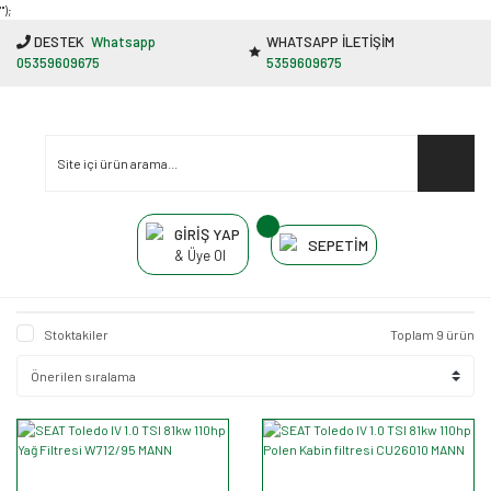
"');
DESTEK
Whatsapp
WHATSAPP İLETİŞİM
05359609675
5359609675
GİRİŞ YAP
SEPETİM
& Üye Ol
Stoktakiler
Toplam 9 ürün