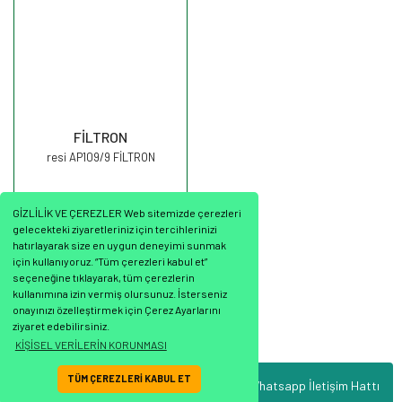
FİLTRON
resi AP109/9 FİLTRON
GİZLİLİK VE ÇEREZLER Web sitemizde çerezleri
gelecekteki ziyaretleriniz için tercihlerinizi
hatırlayarak size en uygun deneyimi sunmak
için kullanıyoruz. “Tüm çerezleri kabul et”
seçeneğine tıklayarak, tüm çerezlerin
275,52 TL
kullanımına izin vermiş olursunuz. İsterseniz
onayınızı özelleştirmek için Çerez Ayarlarını
ziyaret edebilirsiniz.
KİŞİSEL VERİLERİN KORUNMASI
TÜM ÇEREZLERİ KABUL ET
Whatsapp İletişim Hattı