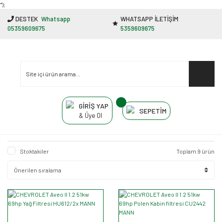
"');
DESTEK
Whatsapp
WHATSAPP İLETİŞİM
05359609675
5359609675
GİRİŞ YAP
SEPETİM
& Üye Ol
Stoktakiler
Toplam 9 ürün