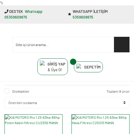
"');
DESTEK
Whatsapp
WHATSAPP İLETİŞİM
05359609675
5359609675
GİRİŞ YAP
SEPETİM
& Üye Ol
Stoktakiler
Toplam 9 ürün