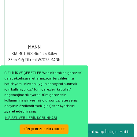
MANN
KIA MOTORS Rio 1.25 63kw
86hp Yağ Filtresi W7023 MANN
GİZLİLİK VE ÇEREZLER Web sitemizde çerezleri
gelecekteki ziyaretleriniz için tercihlerinizi
hatırlayarak size en uygun deneyimi sunmak
için kullanıyoruz. “Tüm çerezleri kabul et”
seçeneğine tıklayarak, tüm çerezlerin
360,43 TL
kullanımına izin vermiş olursunuz. İsterseniz
onayınızı özelleştirmek için Çerez Ayarlarını
ziyaret edebilirsiniz.
KİŞİSEL VERİLERİN KORUNMASI
TÜM ÇEREZLERİ KABUL ET
Whatsapp İletişim Hattı