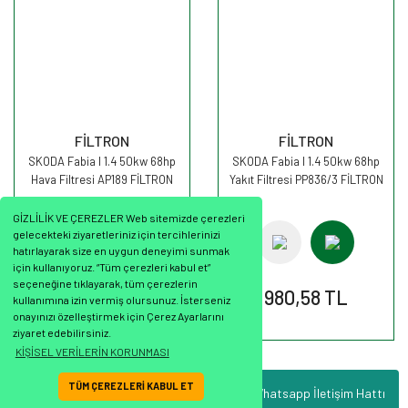
FİLTRON
FİLTRON
SKODA Fabia I 1.4 50kw 68hp
SKODA Fabia I 1.4 50kw 68hp
Hava Filtresi AP189 FİLTRON
Yakıt Filtresi PP836/3 FİLTRON
GİZLİLİK VE ÇEREZLER Web sitemizde çerezleri
gelecekteki ziyaretleriniz için tercihlerinizi
hatırlayarak size en uygun deneyimi sunmak
için kullanıyoruz. “Tüm çerezleri kabul et”
seçeneğine tıklayarak, tüm çerezlerin
464,26 TL
980,58 TL
kullanımına izin vermiş olursunuz. İsterseniz
onayınızı özelleştirmek için Çerez Ayarlarını
ziyaret edebilirsiniz.
KİŞİSEL VERİLERİN KORUNMASI
TÜM ÇEREZLERİ KABUL ET
Whatsapp İletişim Hattı