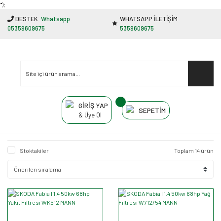
"');
DESTEK
Whatsapp
WHATSAPP İLETİŞİM
05359609675
5359609675
GİRİŞ YAP
SEPETİM
& Üye Ol
Stoktakiler
Toplam 14 ürün