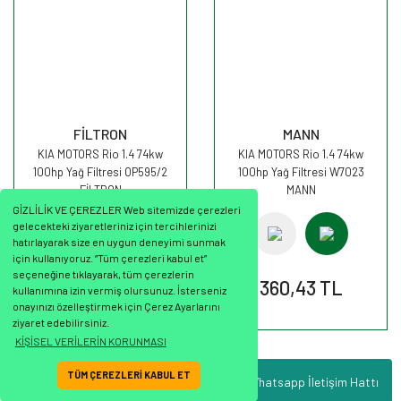
FİLTRON
MANN
KIA MOTORS Rio 1.4 74kw
KIA MOTORS Rio 1.4 74kw
100hp Yağ Filtresi OP595/2
100hp Yağ Filtresi W7023
FİLTRON
MANN
GİZLİLİK VE ÇEREZLER Web sitemizde çerezleri
gelecekteki ziyaretleriniz için tercihlerinizi
hatırlayarak size en uygun deneyimi sunmak
için kullanıyoruz. “Tüm çerezleri kabul et”
seçeneğine tıklayarak, tüm çerezlerin
305,89 TL
360,43 TL
kullanımına izin vermiş olursunuz. İsterseniz
onayınızı özelleştirmek için Çerez Ayarlarını
ziyaret edebilirsiniz.
KİŞİSEL VERİLERİN KORUNMASI
TÜM ÇEREZLERİ KABUL ET
Whatsapp İletişim Hattı
ile
ideasoft
e-