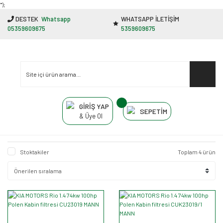
"');
DESTEK
Whatsapp
WHATSAPP İLETİŞİM
05359609675
5359609675
GİRİŞ YAP
SEPETİM
& Üye Ol
Stoktakiler
Toplam 4 ürün