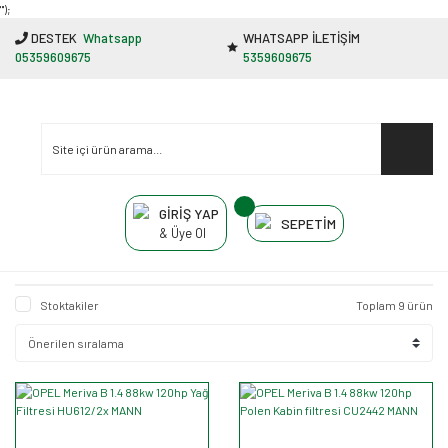
"');
DESTEK
Whatsapp
WHATSAPP İLETİŞİM
05359609675
5359609675
GİRİŞ YAP
SEPETİM
& Üye Ol
Stoktakiler
Toplam 9 ürün