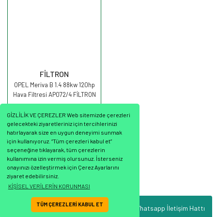
FİLTRON
OPEL Meriva B 1.4 88kw 120hp
Hava Filtresi AP072/4 FİLTRON
GİZLİLİK VE ÇEREZLER Web sitemizde çerezleri
gelecekteki ziyaretleriniz için tercihlerinizi
hatırlayarak size en uygun deneyimi sunmak
için kullanıyoruz. “Tüm çerezleri kabul et”
seçeneğine tıklayarak, tüm çerezlerin
711,57 TL
kullanımına izin vermiş olursunuz. İsterseniz
onayınızı özelleştirmek için Çerez Ayarlarını
ziyaret edebilirsiniz.
KİŞİSEL VERİLERİN KORUNMASI
TÜM ÇEREZLERİ KABUL ET
Whatsapp İletişim Hattı