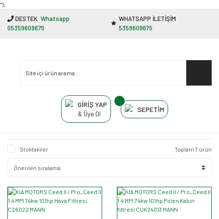
"');
DESTEK
Whatsapp
WHATSAPP İLETİŞİM
05359609675
5359609675
GİRİŞ YAP
SEPETİM
& Üye Ol
Stoktakiler
Toplam 7 ürün