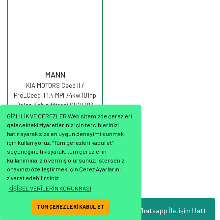
MANN
KIA MOTORS Ceed II /
Pro_Ceed II 1.4 MPI 74kw 101hp
Polen Kabin filtresi CU24013
MANN
GİZLİLİK VE ÇEREZLER Web sitemizde çerezleri
gelecekteki ziyaretleriniz için tercihlerinizi
hatırlayarak size en uygun deneyimi sunmak
için kullanıyoruz. “Tüm çerezleri kabul et”
seçeneğine tıklayarak, tüm çerezlerin
701,20 TL
kullanımına izin vermiş olursunuz. İsterseniz
onayınızı özelleştirmek için Çerez Ayarlarını
ziyaret edebilirsiniz.
KİŞİSEL VERİLERİN KORUNMASI
TÜM ÇEREZLERİ KABUL ET
Whatsapp İletişim Hattı