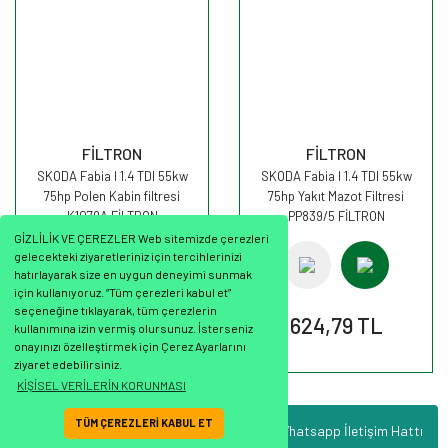
FİLTRON
FİLTRON
SKODA Fabia I 1.4 TDI 55kw
SKODA Fabia I 1.4 TDI 55kw
75hp Polen Kabin filtresi
75hp Yakıt Mazot Filtresi
K1079A FİLTRON
PP839/5 FİLTRON
GİZLİLİK VE ÇEREZLER Web sitemizde çerezleri
gelecekteki ziyaretleriniz için tercihlerinizi
hatırlayarak size en uygun deneyimi sunmak
için kullanıyoruz. “Tüm çerezleri kabul et”
seçeneğine tıklayarak, tüm çerezlerin
472,93 TL
624,79 TL
kullanımına izin vermiş olursunuz. İsterseniz
onayınızı özelleştirmek için Çerez Ayarlarını
ziyaret edebilirsiniz.
KİŞİSEL VERİLERİN KORUNMASI
TÜM ÇEREZLERİ KABUL ET
Whatsapp İletişim Hattı