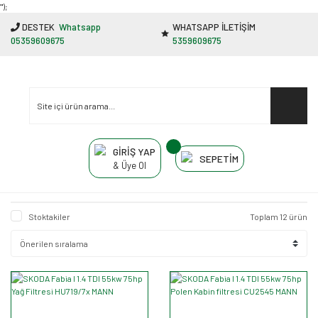
"');
DESTEK
Whatsapp
WHATSAPP İLETİŞİM
05359609675
5359609675
GİRİŞ YAP
SEPETİM
& Üye Ol
Stoktakiler
Toplam 12 ürün