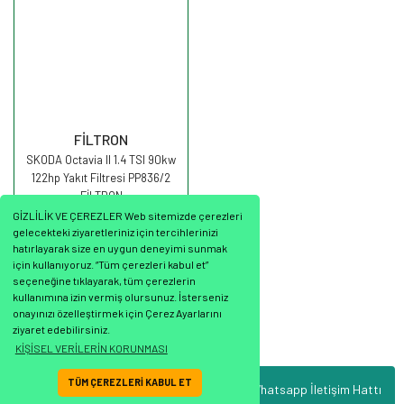
FİLTRON
SKODA Octavia II 1.4 TSI 90kw
122hp Yakıt Filtresi PP836/2
FİLTRON
GİZLİLİK VE ÇEREZLER Web sitemizde çerezleri
gelecekteki ziyaretleriniz için tercihlerinizi
hatırlayarak size en uygun deneyimi sunmak
için kullanıyoruz. “Tüm çerezleri kabul et”
seçeneğine tıklayarak, tüm çerezlerin
995,76 TL
kullanımına izin vermiş olursunuz. İsterseniz
onayınızı özelleştirmek için Çerez Ayarlarını
ziyaret edebilirsiniz.
KİŞİSEL VERİLERİN KORUNMASI
TÜM ÇEREZLERİ KABUL ET
Whatsapp İletişim Hattı