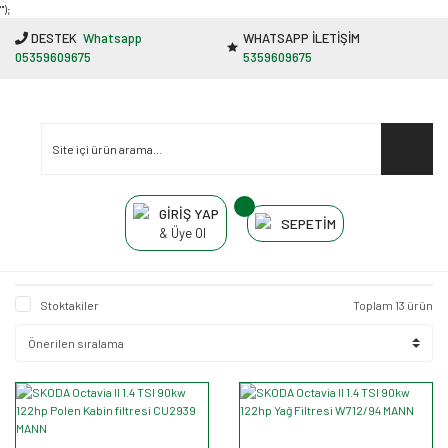
"');
DESTEK
Whatsapp
WHATSAPP İLETİŞİM
05359609675
5359609675
GİRİŞ YAP
SEPETİM
& Üye Ol
Stoktakiler
Toplam 13 ürün