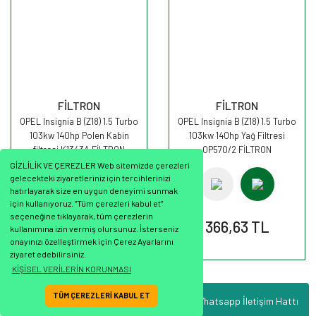
FİLTRON
FİLTRON
OPEL Insignia B (Z18) 1.5 Turbo
OPEL Insignia B (Z18) 1.5 Turbo
103kw 140hp Polen Kabin
103kw 140hp Yağ Filtresi
filtresi K1343A FİLTRON
OP570/2 FİLTRON
GİZLİLİK VE ÇEREZLER Web sitemizde çerezleri
gelecekteki ziyaretleriniz için tercihlerinizi
hatırlayarak size en uygun deneyimi sunmak
için kullanıyoruz. “Tüm çerezleri kabul et”
seçeneğine tıklayarak, tüm çerezlerin
548,86 TL
366,63 TL
kullanımına izin vermiş olursunuz. İsterseniz
onayınızı özelleştirmek için Çerez Ayarlarını
ziyaret edebilirsiniz.
KİŞİSEL VERİLERİN KORUNMASI
TÜM ÇEREZLERİ KABUL ET
Whatsapp İletişim Hattı
ile
ideasoft
e-