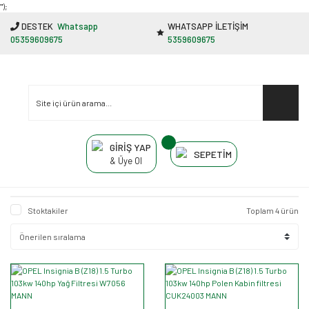
"');
DESTEK
Whatsapp
WHATSAPP İLETİŞİM
05359609675
5359609675
GİRİŞ YAP
SEPETİM
& Üye Ol
Stoktakiler
Toplam 4 ürün