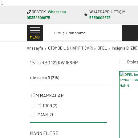
"');
DESTEK
Whatsapp
WHATSAPP İLETİŞİM
05359609675
5359609675
MENÜ
Anasayfa
OTOMOBİL & HAFİF TİCARİ
OPEL
Insignia B (Z18)
Stokta
1.5 TURBO 122KW 166HP
Insignia B (Z18)
TÜM MARKALAR
FİLTRON (2)
MANN (2)
MANN FILTRE