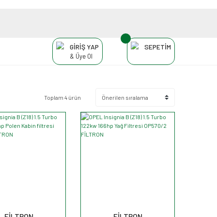
GİRİŞ YAP
SEPETİM
& Üye Ol
Toplam 4 ürün
FİLTRON
FİLTRON