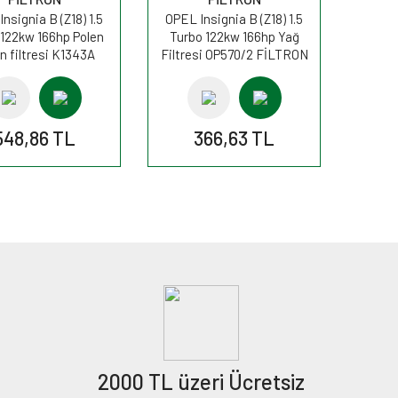
nsignia B (Z18) 1.5
OPEL Insignia B (Z18) 1.5
 122kw 166hp Polen
Turbo 122kw 166hp Yağ
n filtresi K1343A
Filtresi OP570/2 FİLTRON
FİLTRON
548,86 TL
366,63 TL
2000 TL üzeri Ücretsiz