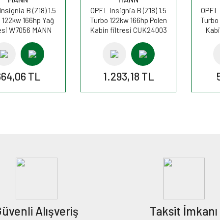
nsignia B (Z18) 1.5
OPEL Insignia B (Z18) 1.5
OPEL I
 122kw 166hp Yağ
Turbo 122kw 166hp Polen
Turbo
resi W7056 MANN
Kabin filtresi CUK24003
Kabi
MANN
664,06 TL
1.293,18 TL
üvenli Alışveriş
Taksit İmkanı