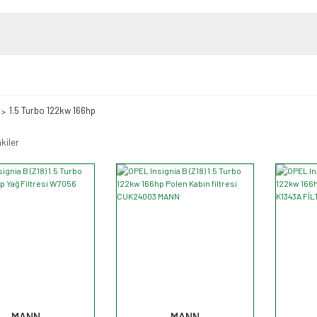
1.5 Turbo 122kw 166hp
kiler
MANN
MANN