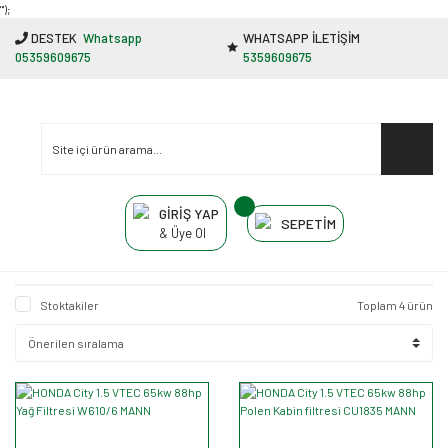
"');
DESTEK
Whatsapp
WHATSAPP İLETİŞİM
05359609675
5359609675
GİRİŞ YAP
SEPETİM
& Üye Ol
Stoktakiler
Toplam 4 ürün