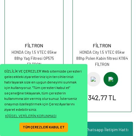
FİLTRON
FİLTRON
HONDA City 1.5 VTEC 65kw
HONDA City 1.5 VTEC 65kw
88hp Yağ Filtresi OP575
88hp Polen Kabin filtresi K1164
FİLTRON
FİLTRON
GİZLİLİK VE ÇEREZLER Web sitemizde çerezleri
gelecekteki ziyaretleriniz için tercihlerinizi
hatırlayarak size en uygun deneyimi sunmak
için kullanıyoruz. “Tüm çerezleri kabul et”
seçeneğine tıklayarak, tüm çerezlerin
234,30 TL
342,77 TL
kullanımına izin vermiş olursunuz. İsterseniz
onayınızı özelleştirmek için Çerez Ayarlarını
ziyaret edebilirsiniz.
KİŞİSEL VERİLERİN KORUNMASI
TÜM ÇEREZLERİ KABUL ET
Whatsapp İletişim Hattı
ile
ideasoft
e-