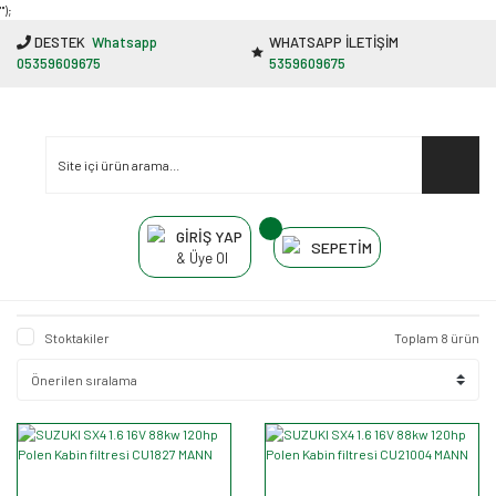
"');
DESTEK
Whatsapp
WHATSAPP İLETİŞİM
05359609675
5359609675
GİRİŞ YAP
SEPETİM
& Üye Ol
Stoktakiler
Toplam 8 ürün