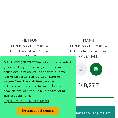
FİLTRON
MANN
SUZUKI SX4 1.6 16V 88kw
SUZUKI SX4 1.6 16V 88kw
120hp Hava Filtresi AP154/1
120hp Polen Kabin filtresi
FİLTRON
FP1827 MANN
GİZLİLİK VE ÇEREZLER Web sitemizde çerezleri
gelecekteki ziyaretleriniz için tercihlerinizi
hatırlayarak size en uygun deneyimi sunmak
için kullanıyoruz. “Tüm çerezleri kabul et”
seçeneğine tıklayarak, tüm çerezlerin
240,81 TL
1.140,27 TL
kullanımına izin vermiş olursunuz. İsterseniz
onayınızı özelleştirmek için Çerez Ayarlarını
ziyaret edebilirsiniz.
KİŞİSEL VERİLERİN KORUNMASI
TÜM ÇEREZLERİ KABUL ET
Whatsapp İletişim Hattı