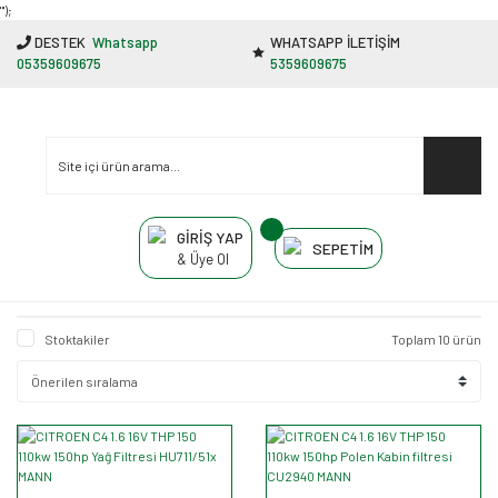
"');
DESTEK
Whatsapp
WHATSAPP İLETİŞİM
05359609675
5359609675
GİRİŞ YAP
SEPETİM
& Üye Ol
Stoktakiler
Toplam 10 ürün