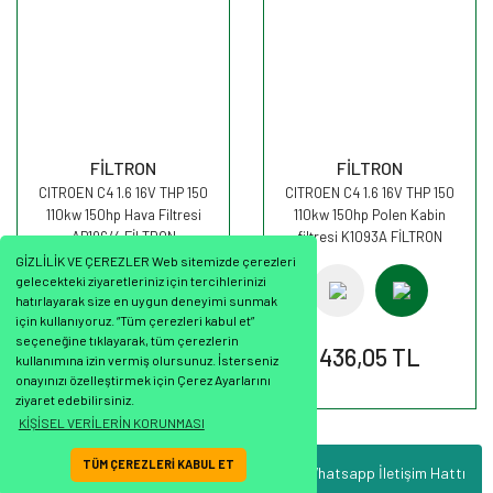
FİLTRON
FİLTRON
CITROEN C4 1.6 16V THP 150
CITROEN C4 1.6 16V THP 150
110kw 150hp Hava Filtresi
110kw 150hp Polen Kabin
AP196/4 FİLTRON
filtresi K1093A FİLTRON
GİZLİLİK VE ÇEREZLER Web sitemizde çerezleri
gelecekteki ziyaretleriniz için tercihlerinizi
hatırlayarak size en uygun deneyimi sunmak
için kullanıyoruz. “Tüm çerezleri kabul et”
seçeneğine tıklayarak, tüm çerezlerin
383,99 TL
436,05 TL
kullanımına izin vermiş olursunuz. İsterseniz
onayınızı özelleştirmek için Çerez Ayarlarını
ziyaret edebilirsiniz.
KİŞİSEL VERİLERİN KORUNMASI
TÜM ÇEREZLERİ KABUL ET
Whatsapp İletişim Hattı