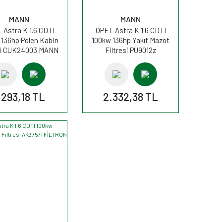
MANN
MANN
 Astra K 1.6 CDTI
OPEL Astra K 1.6 CDTI
 136hp Polen Kabin
100kw 136hp Yakıt Mazot
esi CUK24003 MANN
Filtresi PU9012z
(PU9012/1z) MANN
.293,18 TL
2.332,38 TL