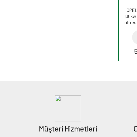
OPEL 
100kw 
filtre
Müşteri Hizmetleri
G