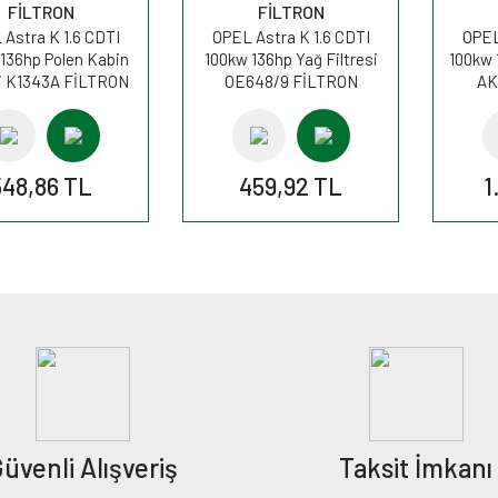
FİLTRON
FİLTRON
Astra K 1.6 CDTI
OPEL Astra K 1.6 CDTI
OPEL
136hp Polen Kabin
100kw 136hp Yağ Filtresi
100kw 
si K1343A FİLTRON
OE648/9 FİLTRON
AK
548,86 TL
459,92 TL
1
üvenli Alışveriş
Taksit İmkanı