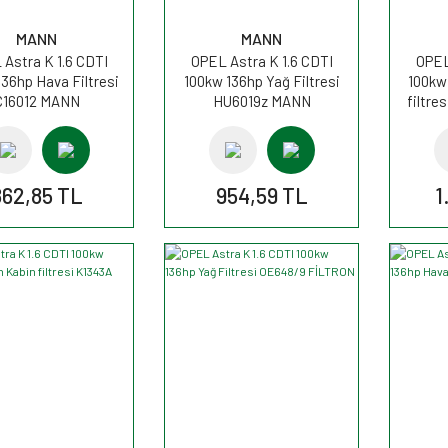
MANN
MANN
Astra K 1.6 CDTI
OPEL Astra K 1.6 CDTI
OPEL
136hp Hava Filtresi
100kw 136hp Yağ Filtresi
100kw
C16012 MANN
HU6019z MANN
filtr
862,85 TL
954,59 TL
1