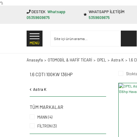
"');
DESTEK
Whatsapp
WHATSAPP İLETİŞİM
05359609675
5359609675
MENÜ
Anasayfa
OTOMOBİL & HAFİF TİCARİ
OPEL
Astra K
1.6 
Stokta
1.6 CDTI 100KW 136HP
Astra K
TÜM MARKALAR
MANN (4)
FİLTRON (3)