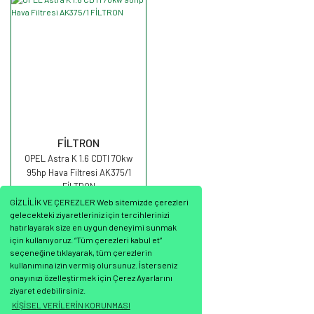
FİLTRON
OPEL Astra K 1.6 CDTI 70kw
95hp Hava Filtresi AK375/1
FİLTRON
GİZLİLİK VE ÇEREZLER Web sitemizde çerezleri
gelecekteki ziyaretleriniz için tercihlerinizi
hatırlayarak size en uygun deneyimi sunmak
için kullanıyoruz. “Tüm çerezleri kabul et”
seçeneğine tıklayarak, tüm çerezlerin
1.297,31 TL
kullanımına izin vermiş olursunuz. İsterseniz
onayınızı özelleştirmek için Çerez Ayarlarını
ziyaret edebilirsiniz.
KİŞİSEL VERİLERİN KORUNMASI