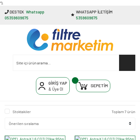
"');
DESTEK
Whatsapp
WHATSAPP İLETİŞİM
05359609675
5359609675
GİRİŞ YAP
SEPETİM
& Üye Ol
Stoktakiler
Toplam 7 ürün