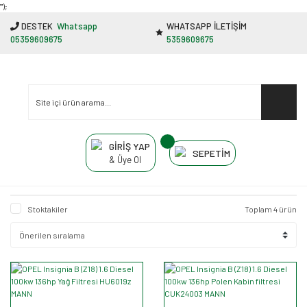
"');
DESTEK
Whatsapp
WHATSAPP İLETİŞİM
05359609675
5359609675
GİRİŞ YAP
SEPETİM
& Üye Ol
Stoktakiler
Toplam 4 ürün