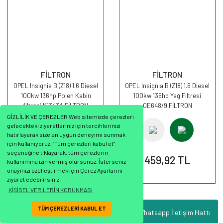
FİLTRON
FİLTRON
OPEL Insignia B (Z18) 1.6 Diesel
OPEL Insignia B (Z18) 1.6 Diesel
100kw 136hp Polen Kabin
100kw 136hp Yağ Filtresi
filtresi K1343A FİLTRON
OE648/9 FİLTRON
GİZLİLİK VE ÇEREZLER Web sitemizde çerezleri
gelecekteki ziyaretleriniz için tercihlerinizi
hatırlayarak size en uygun deneyimi sunmak
için kullanıyoruz. “Tüm çerezleri kabul et”
seçeneğine tıklayarak, tüm çerezlerin
548,86 TL
459,92 TL
kullanımına izin vermiş olursunuz. İsterseniz
onayınızı özelleştirmek için Çerez Ayarlarını
ziyaret edebilirsiniz.
KİŞİSEL VERİLERİN KORUNMASI
TÜM ÇEREZLERİ KABUL ET
Whatsapp İletişim Hattı
ile
ideasoft
e-