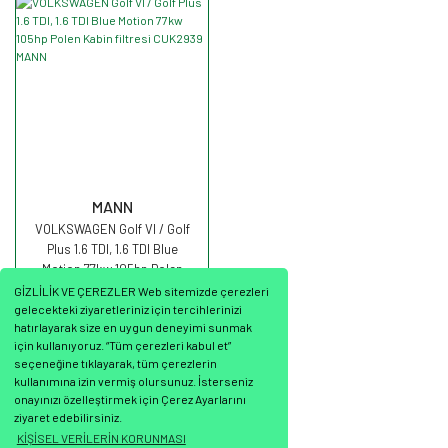
MANN
VOLKSWAGEN Golf VI / Golf
Plus 1.6 TDI, 1.6 TDI Blue
Motion 77kw 105hp Polen
Kabin filtresi CUK2939 MANN
GİZLİLİK VE ÇEREZLER Web sitemizde çerezleri
gelecekteki ziyaretleriniz için tercihlerinizi
hatırlayarak size en uygun deneyimi sunmak
için kullanıyoruz. “Tüm çerezleri kabul et”
seçeneğine tıklayarak, tüm çerezlerin
526,09 TL
kullanımına izin vermiş olursunuz. İsterseniz
onayınızı özelleştirmek için Çerez Ayarlarını
ziyaret edebilirsiniz.
KİŞİSEL VERİLERİN KORUNMASI