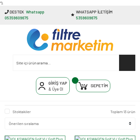
"');
DESTEK
Whatsapp
WHATSAPP İLETİŞİM
05359609675
5359609675
GİRİŞ YAP
SEPETİM
& Üye Ol
Stoktakiler
Toplam 13 ürün