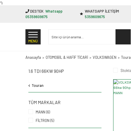
"');
DESTEK
Whatsapp
WHATSAPP İLETİŞİM
05359609675
5359609675
MENÜ
Anasayfa
OTOMOBİL & HAFİF TİCARİ
VOLKSWAGEN
Toura
Stokta
1.6 TDI 66KW 90HP
Touran
TÜM MARKALAR
MANN (6)
FİLTRON (5)