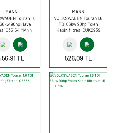
MANN
MANN
WAGEN Touran 1.6
VOLKSWAGEN Touran 1.6
 66kw 90hp Hava
TDI 66kw 90hp Polen
resi C35154 MANN
Kabin filtresi CUK2939
MANN
456,91 TL
526,09 TL