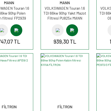
MANN
MANN
WAGEN Touran 1.6
VOLKSWAGEN Touran 1.6
VOLKS
66kw 90hp Polen
TDI 66kw 90hp Yakıt Mazot
TDI 66k
n filtresi FP2939
Filtresi PU825x MANN
O
MANN
747,07 TL
939,30 TL
FİLTRON
FİLTRON