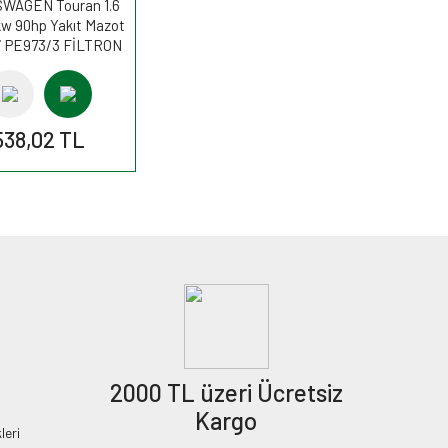
WAGEN Touran 1.6
kw 90hp Yakıt Mazot
si PE973/3 FİLTRON
538,02 TL
2000 TL üzeri Ücretsiz
Kargo
leri