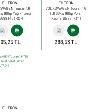
FİLTRON
FİLTRON
WAGEN Touran 1.6
VOLKSWAGEN Touran 1.6
w 90hp Yağ Filtresi
TDI 66kw 90hp Polen
E688 FİLTRON
Kabin filtresi K1111
FİLTRON
195,25 TL
288,53 TL
FİLTRON