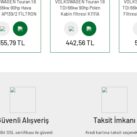
WAGEN Touran 1.6
VOLKSWAGEN Touran 1.6
VOLKS
 66kw 90hp Hava
TDI 66kw 90hp Polen
TDI 66
si AP139/2 FİLTRON
Kabin filtresi K1111A
Filtre
FİLTRON
355,79 TL
442,56 TL
üvenli Alışveriş
Taksit İmkanı
it SSL sertifikası ile güvenli
Kredi kartına taksit seçenek