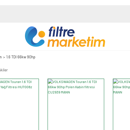
n
1.6 TDI 66kw 90hp
kiler