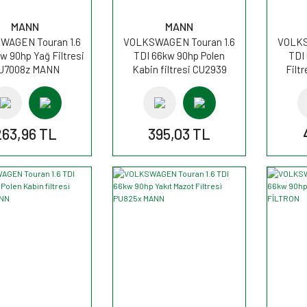
MANN
MANN
WAGEN Touran 1.6
VOLKSWAGEN Touran 1.6
VOLKS
w 90hp Yağ Filtresi
TDI 66kw 90hp Polen
TDI
U7008z MANN
Kabin filtresi CU2939
Filt
MANN
263,96 TL
395,03 TL