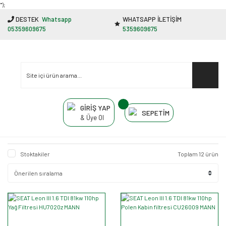
"');
DESTEK
Whatsapp
WHATSAPP İLETİŞİM
05359609675
5359609675
GİRİŞ YAP
SEPETİM
& Üye Ol
Stoktakiler
Toplam 12 ürün