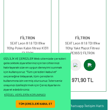
FİLTRON
FİLTRON
SEAT Leon III 1.6 TDI 81kw
SEAT Leon III 1.6 TDI 81kw
110hp Polen Kabin filtresi K1311
110hp Yakıt Mazot Filtresi
FİLTRON
PE993/2 FİLTRON
GİZLİLİK VE ÇEREZLER Web sitemizde çerezleri
gelecekteki ziyaretleriniz için tercihlerinizi
hatırlayarak size en uygun deneyimi sunmak
için kullanıyoruz. “Tüm çerezleri kabul et”
seçeneğine tıklayarak, tüm çerezlerin
351,45 TL
971,90 TL
kullanımına izin vermiş olursunuz. İsterseniz
onayınızı özelleştirmek için Çerez Ayarlarını
ziyaret edebilirsiniz.
KİŞİSEL VERİLERİN KORUNMASI
TÜM ÇEREZLERİ KABUL ET
Whatsapp İletişim Hattı