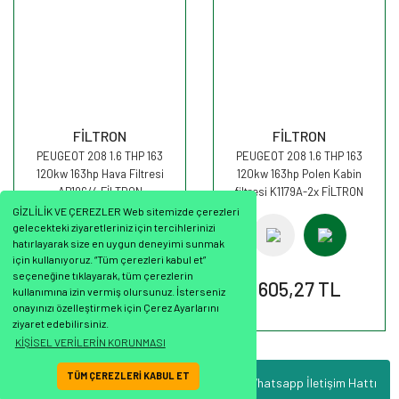
FİLTRON
FİLTRON
PEUGEOT 208 1.6 THP 163
PEUGEOT 208 1.6 THP 163
120kw 163hp Hava Filtresi
120kw 163hp Polen Kabin
AP196/4 FİLTRON
filtresi K1179A-2x FİLTRON
GİZLİLİK VE ÇEREZLER Web sitemizde çerezleri
gelecekteki ziyaretleriniz için tercihlerinizi
hatırlayarak size en uygun deneyimi sunmak
için kullanıyoruz. “Tüm çerezleri kabul et”
seçeneğine tıklayarak, tüm çerezlerin
383,99 TL
605,27 TL
kullanımına izin vermiş olursunuz. İsterseniz
onayınızı özelleştirmek için Çerez Ayarlarını
ziyaret edebilirsiniz.
KİŞİSEL VERİLERİN KORUNMASI
TÜM ÇEREZLERİ KABUL ET
Whatsapp İletişim Hattı