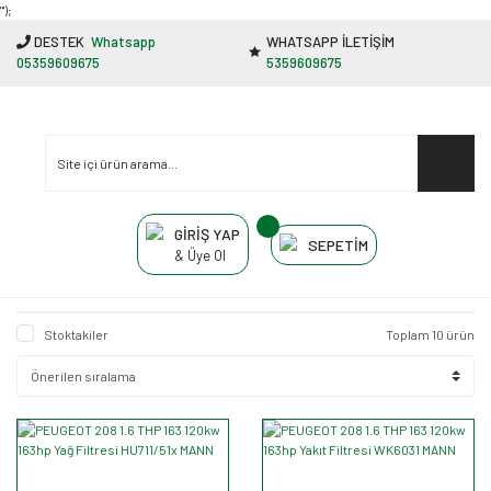
"');
DESTEK
Whatsapp
WHATSAPP İLETİŞİM
05359609675
5359609675
GİRİŞ YAP
SEPETİM
& Üye Ol
Stoktakiler
Toplam 10 ürün