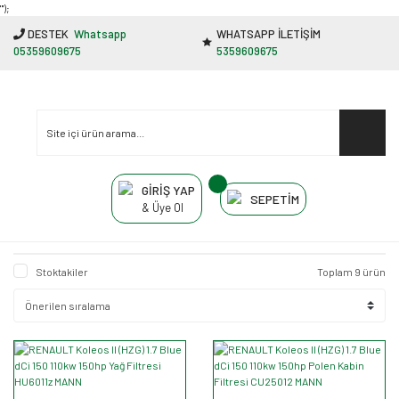
"');
DESTEK
Whatsapp
WHATSAPP İLETİŞİM
05359609675
5359609675
GİRİŞ YAP
SEPETİM
& Üye Ol
Stoktakiler
Toplam 9 ürün