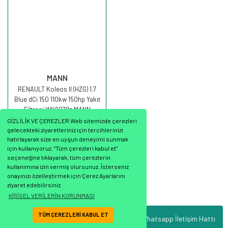
MANN
RENAULT Koleos II (HZG) 1.7
Blue dCi 150 110kw 150hp Yakıt
Filtresi WK9079z MANN
GİZLİLİK VE ÇEREZLER Web sitemizde çerezleri
gelecekteki ziyaretleriniz için tercihlerinizi
hatırlayarak size en uygun deneyimi sunmak
için kullanıyoruz. “Tüm çerezleri kabul et”
seçeneğine tıklayarak, tüm çerezlerin
2.262,53 TL
kullanımına izin vermiş olursunuz. İsterseniz
onayınızı özelleştirmek için Çerez Ayarlarını
ziyaret edebilirsiniz.
KİŞİSEL VERİLERİN KORUNMASI
TÜM ÇEREZLERİ KABUL ET
Whatsapp İletişim Hattı