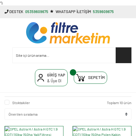
"');
DESTEK
05359609675
WHATSAPP İLETİŞİM
5359609675
GİRİŞ YAP
SEPETİM
& Üye Ol
Stoktakiler
Toplam 10 ürün