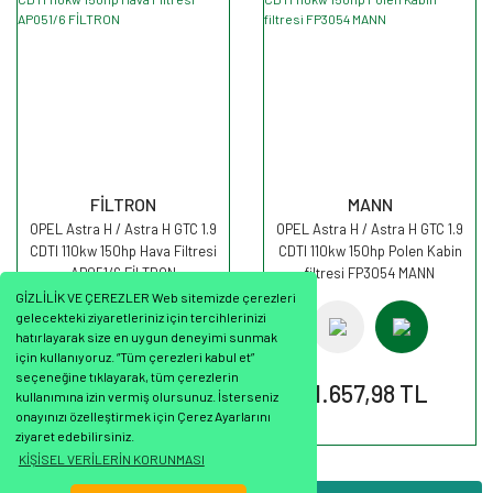
FİLTRON
MANN
OPEL Astra H / Astra H GTC 1.9
OPEL Astra H / Astra H GTC 1.9
CDTI 110kw 150hp Hava Filtresi
CDTI 110kw 150hp Polen Kabin
AP051/6 FİLTRON
filtresi FP3054 MANN
GİZLİLİK VE ÇEREZLER Web sitemizde çerezleri
gelecekteki ziyaretleriniz için tercihlerinizi
hatırlayarak size en uygun deneyimi sunmak
için kullanıyoruz. “Tüm çerezleri kabul et”
seçeneğine tıklayarak, tüm çerezlerin
451,24 TL
1.657,98 TL
kullanımına izin vermiş olursunuz. İsterseniz
onayınızı özelleştirmek için Çerez Ayarlarını
ziyaret edebilirsiniz.
KİŞİSEL VERİLERİN KORUNMASI