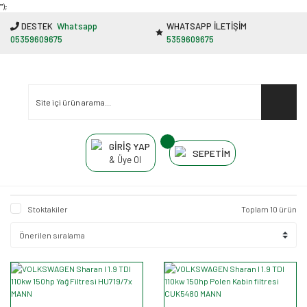
"');
DESTEK
Whatsapp
WHATSAPP İLETİŞİM
05359609675
5359609675
GİRİŞ YAP
SEPETİM
& Üye Ol
Stoktakiler
Toplam 10 ürün