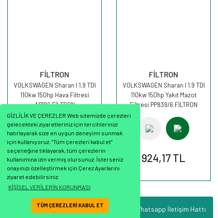
FİLTRON
FİLTRON
VOLKSWAGEN Sharan I 1.9 TDI
VOLKSWAGEN Sharan I 1.9 TDI
110kw 150hp Hava Filtresi
110kw 150hp Yakıt Mazot
AP186 FİLTRON
Filtresi PP839/6 FİLTRON
GİZLİLİK VE ÇEREZLER Web sitemizde çerezleri
gelecekteki ziyaretleriniz için tercihlerinizi
hatırlayarak size en uygun deneyimi sunmak
için kullanıyoruz. “Tüm çerezleri kabul et”
seçeneğine tıklayarak, tüm çerezlerin
594,42 TL
924,17 TL
kullanımına izin vermiş olursunuz. İsterseniz
onayınızı özelleştirmek için Çerez Ayarlarını
ziyaret edebilirsiniz.
KİŞİSEL VERİLERİN KORUNMASI
TÜM ÇEREZLERİ KABUL ET
Whatsapp İletişim Hattı