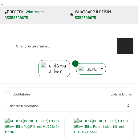
"');
DESTEK
Whatsapp
WHATSAPP İLETİŞİM
05359609675
5359609675
GİRİŞ YAP
SEPETİM
& Üye Ol
Stoktakiler
Toplam 13 ürün