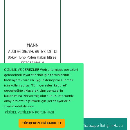
MANN
AUDI A4 (8E/8H, B6+B7) 1.9 TDI
85kw 115hp Polen Kabin filtresi
FP3037 MANN
GİZLİLİK VE ÇEREZLER Web sitemizde çerezleri
gelecekteki ziyaretleriniz için tercihlerinizi
hatırlayarak size en uygun deneyimi sunmak
için kullanıyoruz. “Tüm çerezleri kabul et”
seçeneğine tıklayarak, tüm çerezlerin
1.347,79 TL
kullanımına izin vermiş olursunuz. İsterseniz
onayınızı özelleştirmek için Çerez Ayarlarını
ziyaret edebilirsiniz.
KİŞİSEL VERİLERİN KORUNMASI
TÜM ÇEREZLERİ KABUL ET
Whatsapp İletişim Hattı