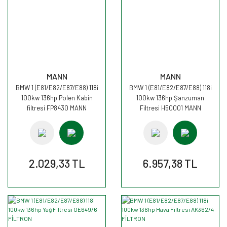
MANN
MANN
BMW 1 (E81/E82/E87/E88) 118i
BMW 1 (E81/E82/E87/E88) 118i
100kw 136hp Polen Kabin
100kw 136hp Şanzuman
filtresi FP8430 MANN
Filtresi H50001 MANN
2.029,33 TL
6.957,38 TL