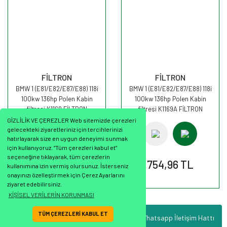
FİLTRON
FİLTRON
BMW 1 (E81/E82/E87/E88) 118i
BMW 1 (E81/E82/E87/E88) 118i
100kw 136hp Polen Kabin
100kw 136hp Polen Kabin
filtresi K1169 FİLTRON
filtresi K1169A FİLTRON
GİZLİLİK VE ÇEREZLER Web sitemizde çerezleri
gelecekteki ziyaretleriniz için tercihlerinizi
hatırlayarak size en uygun deneyimi sunmak
için kullanıyoruz. “Tüm çerezleri kabul et”
seçeneğine tıklayarak, tüm çerezlerin
637,81 TL
754,96 TL
kullanımına izin vermiş olursunuz. İsterseniz
onayınızı özelleştirmek için Çerez Ayarlarını
ziyaret edebilirsiniz.
KİŞİSEL VERİLERİN KORUNMASI
TÜM ÇEREZLERİ KABUL ET
Whatsapp İletişim Hattı