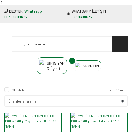
"');
DESTEK
Whatsapp
WHATSAPP İLETİŞİM
05359609675
5359609675
GİRİŞ YAP
SEPETİM
& Üye Ol
Stoktakiler
Toplam 10 ürün