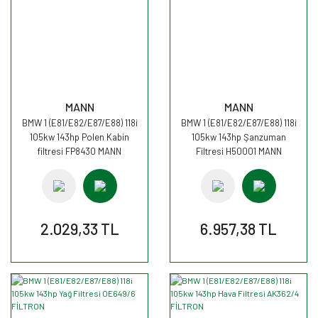
MANN
MANN
BMW 1 (E81/E82/E87/E88) 118i
BMW 1 (E81/E82/E87/E88) 118i
105kw 143hp Polen Kabin
105kw 143hp Şanzuman
filtresi FP8430 MANN
Filtresi H50001 MANN
2.029,33 TL
6.957,38 TL