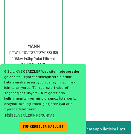
MANN
BMW 1 (E81/E82/E87/E88) 118i
105kw 143hp Yakıt Filtresi
WK6030 MANN
GİZLİLİK VE ÇEREZLER Web sitemizde çerezleri
gelecekteki ziyaretleriniz için tercihlerinizi
hatırlayarak size en uygun deneyimi sunmak
için kullanıyoruz. “Tüm çerezleri kabul et”
seçeneğine tıklayarak, tüm çerezlerin
1.767,20 TL
kullanımına izin vermiş olursunuz. İsterseniz
onayınızı özelleştirmek için Çerez Ayarlarını
ziyaret edebilirsiniz.
KİŞİSEL VERİLERİN KORUNMASI
TÜM ÇEREZLERİ KABUL ET
Whatsapp İletişim Hattı