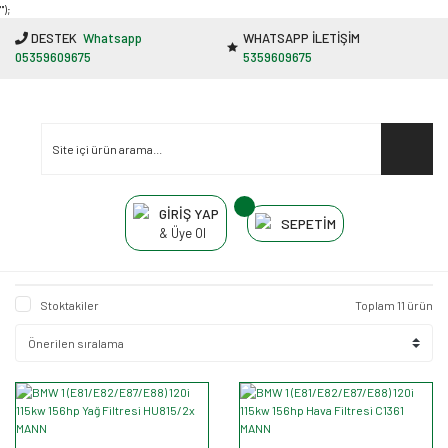
"');
DESTEK
Whatsapp
WHATSAPP İLETİŞİM
05359609675
5359609675
GİRİŞ YAP
SEPETİM
& Üye Ol
Stoktakiler
Toplam 11 ürün