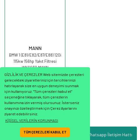
MANN
BMW 1 (E81/E82/E87/E88) 120i
115kw 156hp Yakıt Filtresi
WK6030 MANN
GİZLİLİK VE ÇEREZLER Web sitemizde çerezleri
gelecekteki ziyaretleriniz için tercihlerinizi
hatırlayarak size en uygun deneyimi sunmak
için kullanıyoruz. “Tüm çerezleri kabul et”
seçeneğine tıklayarak, tüm çerezlerin
1.767,20 TL
kullanımına izin vermiş olursunuz. İsterseniz
onayınızı özelleştirmek için Çerez Ayarlarını
ziyaret edebilirsiniz.
KİŞİSEL VERİLERİN KORUNMASI
TÜM ÇEREZLERİ KABUL ET
Whatsapp İletişim Hattı