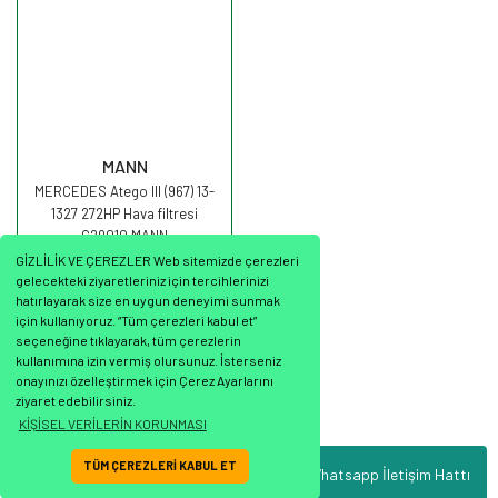
MANN
MERCEDES Atego III (967) 13-
1327 272HP Hava filtresi
C29010 MANN
GİZLİLİK VE ÇEREZLER Web sitemizde çerezleri
gelecekteki ziyaretleriniz için tercihlerinizi
hatırlayarak size en uygun deneyimi sunmak
için kullanıyoruz. “Tüm çerezleri kabul et”
seçeneğine tıklayarak, tüm çerezlerin
2.199,71 TL
kullanımına izin vermiş olursunuz. İsterseniz
onayınızı özelleştirmek için Çerez Ayarlarını
ziyaret edebilirsiniz.
KİŞİSEL VERİLERİN KORUNMASI
TÜM ÇEREZLERİ KABUL ET
Whatsapp İletişim Hattı
ile
ideasoft
e-