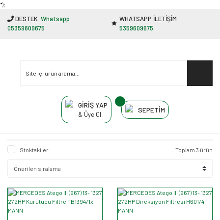
"');
DESTEK
Whatsapp
WHATSAPP İLETİŞİM
05359609675
5359609675
GİRİŞ YAP
SEPETİM
& Üye Ol
Stoktakiler
Toplam 3 ürün