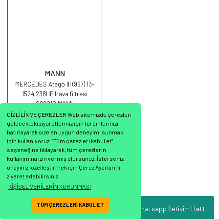
MANN
MERCEDES Atego III (967) 13-
1524 238HP Hava filtresi
C29010 MANN
GİZLİLİK VE ÇEREZLER Web sitemizde çerezleri
gelecekteki ziyaretleriniz için tercihlerinizi
hatırlayarak size en uygun deneyimi sunmak
için kullanıyoruz. “Tüm çerezleri kabul et”
seçeneğine tıklayarak, tüm çerezlerin
2.199,71 TL
kullanımına izin vermiş olursunuz. İsterseniz
onayınızı özelleştirmek için Çerez Ayarlarını
ziyaret edebilirsiniz.
KİŞİSEL VERİLERİN KORUNMASI
TÜM ÇEREZLERİ KABUL ET
Whatsapp İletişim Hattı
ile
ideasoft
e-