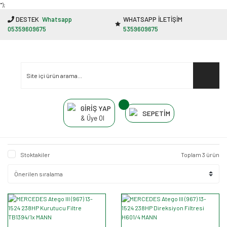
"');
DESTEK
Whatsapp
WHATSAPP İLETİŞİM
05359609675
5359609675
GİRİŞ YAP
SEPETİM
& Üye Ol
Stoktakiler
Toplam 3 ürün