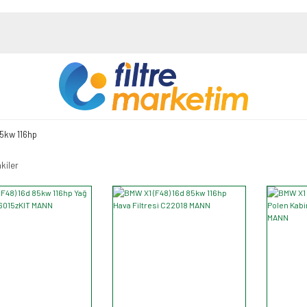
85kw 116hp
kiler