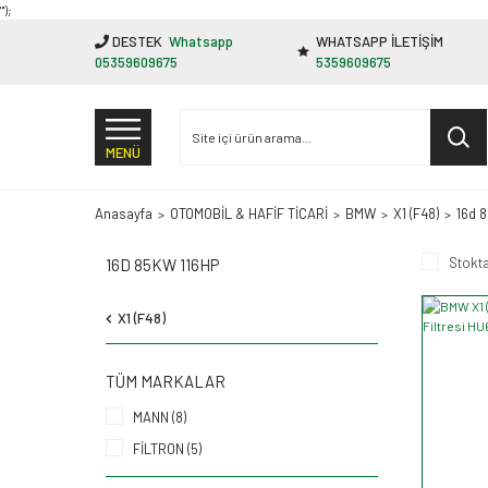
"');
DESTEK
Whatsapp
WHATSAPP İLETİŞİM
05359609675
5359609675
MENÜ
Anasayfa
OTOMOBİL & HAFİF TİCARİ
BMW
X1 (F48)
16d 
Stokta
16D 85KW 116HP
X1 (F48)
TÜM MARKALAR
MANN (8)
FİLTRON (5)