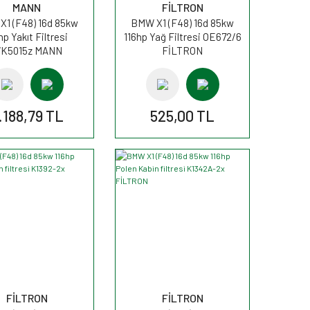
MANN
FİLTRON
1 (F48) 16d 85kw
BMW X1 (F48) 16d 85kw
hp Yakıt Filtresi
116hp Yağ Filtresi OE672/6
K5015z MANN
FİLTRON
.188,79 TL
525,00 TL
FİLTRON
FİLTRON