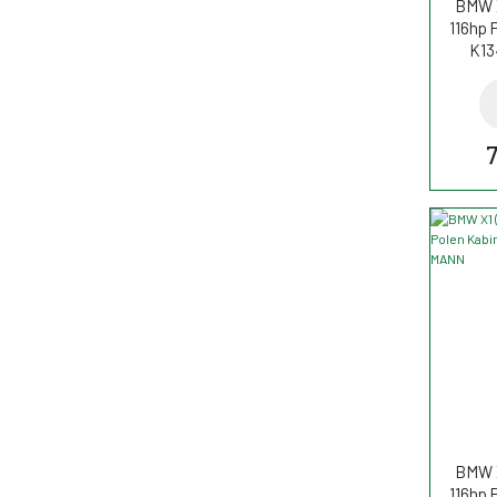
BMW X
116hp P
K13
7
BMW X
116hp P