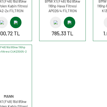
1 (F48) 16d 85kw
BMW X1 (F48) 16d 85kw
BMW X
olen Kabin filtresi
116hp Hava Filtresi
116hp 
42-2x FİLTRON
AP026/4 FİLTRON
K1
00,72 TL
785,33 TL
1
MANN
1 (F48) 16d 85kw
olen Kabin filtresi