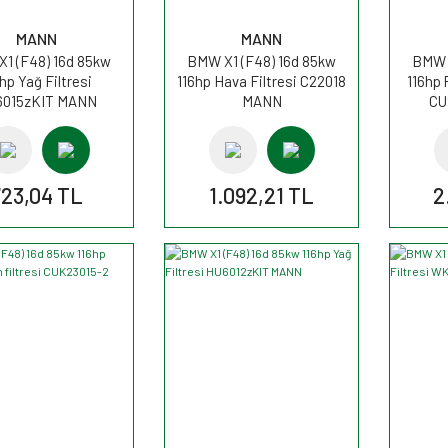
MANN
MANN
1 (F48) 16d 85kw
BMW X1 (F48) 16d 85kw
BMW X
hp Yağ Filtresi
116hp Hava Filtresi C22018
116hp 
6015zKIT MANN
MANN
CU
723,04 TL
1.092,21 TL
2