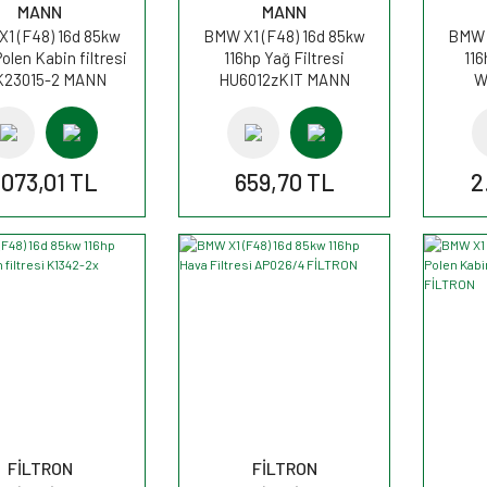
MANN
MANN
1 (F48) 16d 85kw
BMW X1 (F48) 16d 85kw
BMW X
olen Kabin filtresi
116hp Yağ Filtresi
116
23015-2 MANN
HU6012zKIT MANN
W
.073,01 TL
659,70 TL
2
FİLTRON
FİLTRON