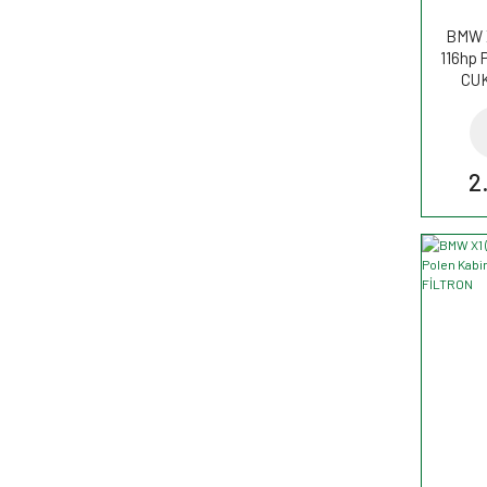
BMW X
116hp P
CUK
2