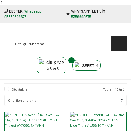
"');
DESTEK
Whatsapp
WHATSAPP İLETİŞİM
05359609675
5359609675
GİRİŞ YAP
SEPETİM
& Üye Ol
Stoktakiler
Toplam 10 ürün