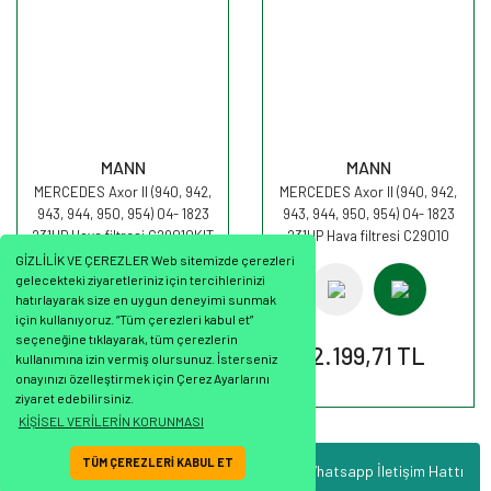
MANN
MANN
MERCEDES Axor II (940, 942,
MERCEDES Axor II (940, 942,
943, 944, 950, 954) 04- 1823
943, 944, 950, 954) 04- 1823
231HP Hava filtresi C29010KIT
231HP Hava filtresi C29010
MANN
MANN
GİZLİLİK VE ÇEREZLER Web sitemizde çerezleri
gelecekteki ziyaretleriniz için tercihlerinizi
hatırlayarak size en uygun deneyimi sunmak
için kullanıyoruz. “Tüm çerezleri kabul et”
seçeneğine tıklayarak, tüm çerezlerin
2.625,67 TL
2.199,71 TL
kullanımına izin vermiş olursunuz. İsterseniz
onayınızı özelleştirmek için Çerez Ayarlarını
ziyaret edebilirsiniz.
KİŞİSEL VERİLERİN KORUNMASI
TÜM ÇEREZLERİ KABUL ET
Whatsapp İletişim Hattı